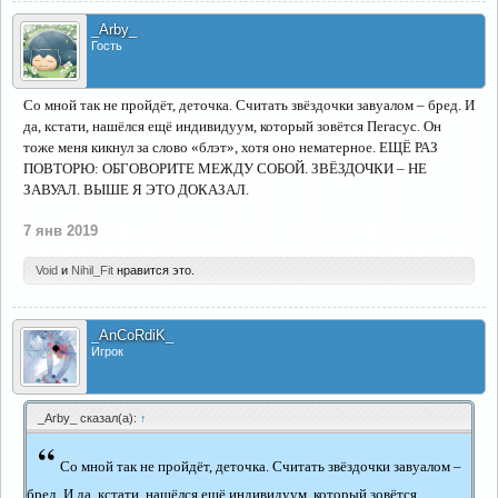
_Arby_
Гость
Со мной так не пройдёт, деточка. Считать звёздочки завуалом – бред. И
да, кстати, нашёлся ещё индивидуум, который зовётся Пегасус. Он
тоже меня кикнул за слово «блэт», хотя оно нематерное. ЕЩЁ РАЗ
ПОВТОРЮ: ОБГОВОРИТЕ МЕЖДУ СОБОЙ. ЗВЁЗДОЧКИ – НЕ
ЗАВУАЛ. ВЫШЕ Я ЭТО ДОКАЗАЛ.
7 янв 2019
Void
и
Nihil_Fit
нравится это.
_AnCoRdiK_
Игрок
_Arby_ сказал(а):
↑
“
Со мной так не пройдёт, деточка. Считать звёздочки завуалом –
бред. И да, кстати, нашёлся ещё индивидуум, который зовётся