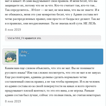
мат и кикает. И сами выдумывают свои правила. И меня бесят, что вы
защищаете их, потому что не за что. Кто-то считает так, кто-то так...
Так определитесь... И блэт — не мат, не моя вина, что вы не знаете. И я
не обижаюсь, меня это уже конкретно бесит, что у Админ состава нет
четко распределенных правил, они просто от балды все делают. Так же
и в правилах, они неоднозначные. Ты не знаешь всей сути. НЕ ЛЕЗЬ.
8 янв 2019
Void
и
Nihil_Fit
нравится это.
_Arby_
Гость
Каким вам еще словом объяснить, что это не мат. Вы не понимаете
русского языка? Или так сложно посмотреть, что это не мат и не завуал.
Еще раз повторяю, админы должны сделать нормально четко
составленный список правил, а не так чтобы примерно. И если человек
из админ состава из-за своей повернутости на киках и всего прочего
придумывает плохой контекст, то это его вина, а не игрока. Раньше
админ состав был лучше, сейчас это полная гниль, не считая некоторых
8 янв 2019