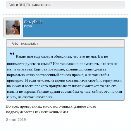
Void
и
Nihil_Fit
нравится это.
CrazyDade
Игрок
_Arby_ сказал(а):
↑
“
Каким вам еще словом объяснить, что это не мат. Вы не
понимаете русского языка? Или так сложно посмотреть, что это не
мат и не завуал. Еще раз повторяю, админы должны сделать
нормально четко составленный список правил, а не так чтобы
примерно. И если человек из админ состава из-за своей повернутости
на киках и всего прочего придумывает плохой контекст, то это его
вина, а не игрока. Раньше админ состав был лучше, сейчас это полная
гниль, не считая некоторых
Во всех проверенных мною источниках, данное слово
подразумевается как искажённый мат.
8 янв 2019