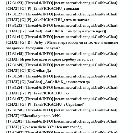
[17:31:23] [Thread-6/INFO] [net.minecraft.client.gui.GuiNewChat]:
[CHAT] [G] [P] _fakePICKACHU_: докажи
[17:31:27] [Thread-6/INFO] [net.minecraft.client.gui.GuiNewChat]:
[CHAT] [G] [P] _fakePICKACHU_: что не завуал
[17:31:35] [Thread-6/INFO] [net.minecraft.client.gui.GuiNewChat]:
[CHAT] [G] [SmChat] _AnCoRdiK_: на форум пусть идет))
[17:31:41] [Thread-6/INFO] [net.minecraft.client.gui.GuiNewChat]:
[CHAT] [G] [D] _Arby_: Меня вчера кикнули за то, что я написал
звездочки. Звездочки - завуал?
[17:31:48] [Thread-6/INFO] [net.minecraft.client.gui.GuiNewChat]:
[CHAT] Игрок Korazon открыл коробку за голоса
[17:31:49] [Thread-6/INFO] [net.minecraft.client.gui.GuiNewChat]:
[CHAT] [G] [D] Greika: Да
[17:31:50] [Thread-6/INFO] [net.minecraft.client.gui.GuiNewChat]:
[CHAT] [G] [SmChat] _AnCoRdiK_: считается да
[17:31:54] [Thread-6/INFO] [net.minecraft.client.gui.GuiNewChat]:
[CHAT] [G] [P] _fakePICKACHU_: -.-
[17:31:57] [Thread-6/INFO] [net.minecraft.client.gui.GuiNewChat]:
[CHAT] [G] [P] _fakePICKACHU_: Серьёзно?
[17:31:58] [Thread-6/INFO] [net.minecraft.client.gui.GuiNewChat]:
[CHAT] *Ekzotika ушел в АФК.
[17:32:01] [Thread-6/INFO] [net.minecraft.client.gui.GuiNewChat]:
[CHAT] [G] vosenedich1337: Неа пч*л*ов*д
[17:32:03] [Thread-6/INFO] [net.minecraft.client.gui.GuiNewChat]: