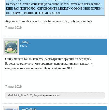
Пегасус. Он тоже меня кикнул за слово «блэт», хотя оно нематерное.
ЕЩЁ РАЗ ПОВТОРЮ: ОБГОВОРИТЕ МЕЖДУ СОБОЙ. ЗВЁЗДОЧКИ –
НЕ ЗАВУАЛ. ВЫШЕ Я ЭТО ДОКАЗАЛ.
Жди ответа от Дечимо. Не бомби лишний раз, побереги нервы.
7 янв 2019
_Arby_
Гость
Они у меня и так ни к черту. А смотрящие группы на серверах
Бореалиса мало того, что вредные, неправые, кикают, как хотят,
выдумывают свои правила. Плюс ещё очень ЧСВ.
7 янв 2019
Void
,
Nihil_Fit
и
DLC_August
нравится это.
_AnCoRdiK_