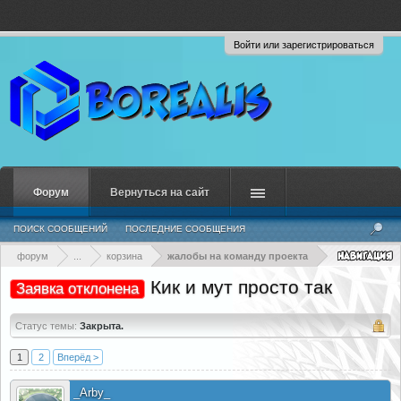
Войти или зарегистрироваться
Форум
Вернуться на сайт
ПОИСК СООБЩЕНИЙ
ПОСЛЕДНИЕ СООБЩЕНИЯ
форум
...
корзина
жалобы на команду проекта
Кик и мут просто так
Заявка отклонена
Статус темы:
Закрыта.
1
2
Вперёд >
_Arby_