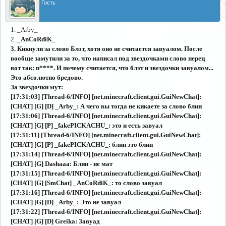
Гость
1. _Arby_
2.
_AnCoRdiK_
3. Кикнули за слово Блэт, хотя оно не считается завуалом. После
вообще замутили за то, что написал под звездочками слово перец
вот так: п****. И почему считается, что блэт и звездочки завуалом...
Это абсолютно бредово.
За звездочки мут:
[17:31:03] [Thread-6/INFO] [net.minecraft.client.gui.GuiNewChat]:
[CHAT] [G] [D] _Arby_: А чего вы тогда не кикаете за слово блин
[17:31:06] [Thread-6/INFO] [net.minecraft.client.gui.GuiNewChat]:
[CHAT] [G] [P] _fakePICKACHU_: это и есть завуал
[17:31:11] [Thread-6/INFO] [net.minecraft.client.gui.GuiNewChat]:
[CHAT] [G] [P] _fakePICKACHU_: блин это блин
[17:31:14] [Thread-6/INFO] [net.minecraft.client.gui.GuiNewChat]:
[CHAT] [G] Dashaaa: Блин - не мат
[17:31:15] [Thread-6/INFO] [net.minecraft.client.gui.GuiNewChat]:
[CHAT] [G] [SmChat] _AnCoRdiK_: то слово завуал
[17:31:16] [Thread-6/INFO] [net.minecraft.client.gui.GuiNewChat]:
[CHAT] [G] [D] _Arby_: Это не завуал
[17:31:22] [Thread-6/INFO] [net.minecraft.client.gui.GuiNewChat]:
[CHAT] [G] [D] Greika: Завуад