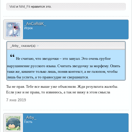
Void
и
Nihil_Fit
нравится это.
_AnCoRdiK_
Игрок
_Arby_ сказал(а):
↑
“
Не считаю, что звездочки – это завуал. Это очень грубое
нарушинение русского языка. Считать звездочку за морфему. Опять
таки же, кикните только лишь, поняв контекст, а не галопом, чтобы
лишь бы успеть, а то правосудие не свершиштся.
Ты не прав. Тебе все выше уже объяснили. Жди результата жалобы.
Если уже и не права, то извинюсь, а так не вижу в этом смысла
7 янв 2019
_Arby_
Гость