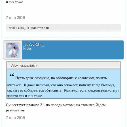
и кик тоже.
7 янв 2019
Void
и
Nihil_Fit
нравится это.
_AnCoRdiK_
Игрок
_Arby_ сказал(а):
↑
“
Пусть даже созвучно, но обговорить с человеком, понять
контекст... Я даже написал, что оно означает, почему тогда был мут,
как вы это собираетесь объяснить.. Контекст есть, следовательно, мут
просто так и кик тоже.
Существует правило 2.1 по поводу матов и на этом все. Ждём
результатов
7 янв 2019