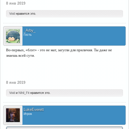
8 янв 2019
Void
нравится это.
_Arby_
Гость
Во-первых, «блэт» - это не мат, загугли для приличия. Ты даже не
знаешь всей сути.
8 янв 2019
Void
и
Nihil_Fit
нравится это.
LukeEverett
Игрок