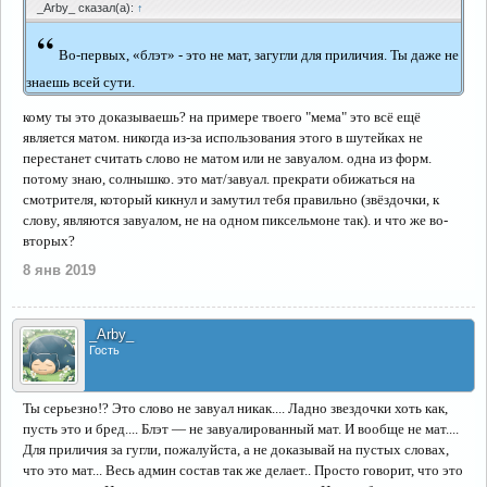
_Arby_ сказал(а):
↑
“
Во-первых, «блэт» - это не мат, загугли для приличия. Ты даже не
знаешь всей сути.
кому ты это доказываешь? на примере твоего "мема" это всё ещё
является матом. никогда из-за использования этого в шутейках не
перестанет считать слово не матом или не завуалом. одна из форм.
потому знаю, солнышко. это мат/завуал. прекрати обижаться на
смотрителя, который кикнул и замутил тебя правильно (звёздочки, к
слову, являются завуалом, не на одном пиксельмоне так). и что же во-
вторых?
8 янв 2019
_Arby_
Гость
Ты серьезно!? Это слово не завуал никак.... Ладно звездочки хоть как,
пусть это и бред.... Блэт — не завуалированный мат. И вообще не мат....
Для приличия за гугли, пожалуйста, а не доказывай на пустых словах,
что это мат... Весь админ состав так же делает.. Просто говорит, что это