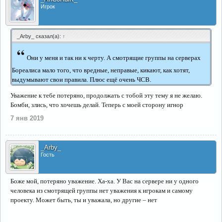
Игрок
_Arby_ сказал(а):
↑
“
Они у меня и так ни к черту. А смотрящие группы на серверах
Бореалиса мало того, что вредные, неправые, кикают, как хотят,
выдумывают свои правила. Плюс ещё очень ЧСВ.
Уважение к тебе потеряно, продолжать с тобой эту тему я не желаю.
Бомби, злись, что хочешь делай. Теперь с моей сторону игнор
7 янв 2019
_Arby_
Гость
Боже мой, потеряно уважение. Ха-ха. У Вас на сервере ни у одного
человека из смотрящей группы нет уважения к игрокам и самому
проекту. Может быть, ты и уважала, но другие – нет