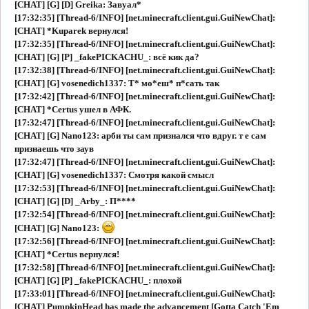
[CHAT] [G] [D] Greika: Завуал*
[17:32:35] [Thread-6/INFO] [net.minecraft.client.gui.GuiNewChat]:
[CHAT] *Kuparek вернулся!
[17:32:35] [Thread-6/INFO] [net.minecraft.client.gui.GuiNewChat]:
[CHAT] [G] [P] _fakePICKACHU_: всё кик да?
[17:32:38] [Thread-6/INFO] [net.minecraft.client.gui.GuiNewChat]:
[CHAT] [G] vosenedich1337: Т* мо*еш* п*сать так
[17:32:42] [Thread-6/INFO] [net.minecraft.client.gui.GuiNewChat]:
[CHAT] *Certus ушел в АФК.
[17:32:47] [Thread-6/INFO] [net.minecraft.client.gui.GuiNewChat]:
[CHAT] [G] Nano123: арби ты сам признался что вдруг. т е сам
признаешь что заув
[17:32:47] [Thread-6/INFO] [net.minecraft.client.gui.GuiNewChat]:
[CHAT] [G] vosenedich1337: Смотря какой смысл
[17:32:53] [Thread-6/INFO] [net.minecraft.client.gui.GuiNewChat]:
[CHAT] [G] [D] _Arby_: П****
[17:32:54] [Thread-6/INFO] [net.minecraft.client.gui.GuiNewChat]:
[CHAT] [G] Nano123:
[17:32:56] [Thread-6/INFO] [net.minecraft.client.gui.GuiNewChat]:
[CHAT] *Certus вернулся!
[17:32:58] [Thread-6/INFO] [net.minecraft.client.gui.GuiNewChat]:
[CHAT] [G] [P] _fakePICKACHU_: плохой
[17:33:01] [Thread-6/INFO] [net.minecraft.client.gui.GuiNewChat]:
[CHAT] PumpkinHead has made the advancement [Gotta Catch 'Em