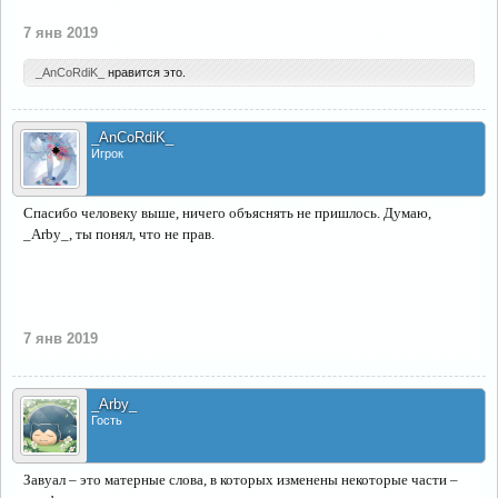
7 янв 2019
_AnCoRdiK_
нравится это.
_AnCoRdiK_
Игрок
Спасибо человеку выше, ничего объяснять не пришлось. Думаю,
_Arby_, ты понял, что не прав.
7 янв 2019
_Arby_
Гость
Завуал – это матерные слова, в которых изменены некоторые части –