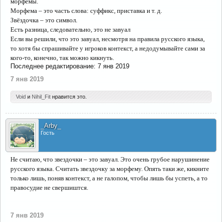
морфемы.
Морфема – это часть слова: суффикс, приставка и т. д.
Звёздочка – это символ.
Есть разница, следовательно, это не завуал
Если вы решили, что это завуал, несмотря на правила русского языка,
то хотя бы спрашивайте у игроков контекст, а недодумывайте сами за
кого-то, конечно, так можно кикнуть.
Последнее редактирование:
7 янв 2019
7 янв 2019
Void
и
Nihil_Fit
нравится это.
_Arby_
Гость
Не считаю, что звездочки – это завуал. Это очень грубое нарушинение
русского языка. Считать звездочку за морфему. Опять таки же, кикните
только лишь, поняв контекст, а не галопом, чтобы лишь бы успеть, а то
правосудие не свершиштся.
7 янв 2019