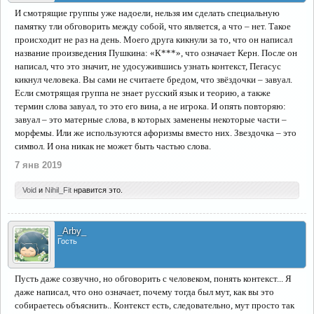
И смотрящие группы уже надоели, нельзя им сделать специальную
памятку тли обговорить между собой, что является, а что – нет. Такое
происходит не раз на день. Моего друга кикнули за то, что он написал
название произведения Пушкина: «К***», что означает Керн. После он
написал, что это значит, не удосужившись узнать контекст, Пегасус
кикнул человека. Вы сами не считаете бредом, что звёздочки – завуал.
Если смотрящая группа не знает русский язык и теорию, а также
термин слова завуал, то это его вина, а не игрока. И опять повторяю:
завуал – это матерные слова, в которых заменены некоторые части –
морфемы. Или же используются афоризмы вместо них. Звездочка – это
символ. И она никак не может быть частью слова.
7 янв 2019
Void
и
Nihil_Fit
нравится это.
_Arby_
Гость
Пусть даже созвучно, но обговорить с человеком, понять контекст... Я
даже написал, что оно означает, почему тогда был мут, как вы это
собираетесь объяснить.. Контекст есть, следовательно, мут просто так