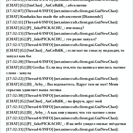
[CHAT] [G] [SmChat] _AnCoRdiK_: абсолютно
[17:32:07] [Thread-6/INFO] [net.minecraft.client.gui.GuiNewChat]:
[CHAT] Kuuhaku has made the advancement [Diamonds!]
[17:32:11] [Thread-6/INFO] [net.minecraft.client.gui.GuiNewChat]:
[CHAT] [G] [P] _fakePICKACHU_: пчеловод?
[17:32:15] [Thread-6/INFO] [net.minecraft.client.gui.GuiNewChat]:
[CHAT] [G] [P] _fakePICKACHU_: это разве завуал?
[17:32:17] [Thread-6/INFO] [net.minecraft.client.gui.GuiNewChat]:
[CHAT] [G] [SmChat] _AnCoRdiK_: если мат по смыслу подходит, то
завуал как бы
[17:32:20] [Thread-6/INFO] [net.minecraft.client.gui.GuiNewChat]:
[CHAT] [G] [D] Greika: Если под тем,что ты написал имелось матное
слово - завула
[17:32:22] [Thread-6/INFO] [net.minecraft.client.gui.GuiNewChat]:
[CHAT] [G] [D] _Arby_: Вы издеваетесь. Вдруг там не мат! Меня
серьезно удивляет ваша логика
[17:32:30] [Thread-6/INFO] [net.minecraft.client.gui.GuiNewChat]:
[CHAT] [G] [SmChat] _AnCoRdiK_: на форум, друг мой
[17:32:31] [Thread-6/INFO] [net.minecraft.client.gui.GuiNewChat]:
[CHAT] [G] [D] _Arby_: А как они узнают, что это матное слово
[17:32:32] [Thread-6/INFO] [net.minecraft.client.gui.GuiNewChat]:
[CHAT] [G] [P] _fakePICKACHU_: Я на небе увидел милые звёздочки
[17:32:33] [Thread-6/INFO] [net.minecraft.client.gui.GuiNewChat]: