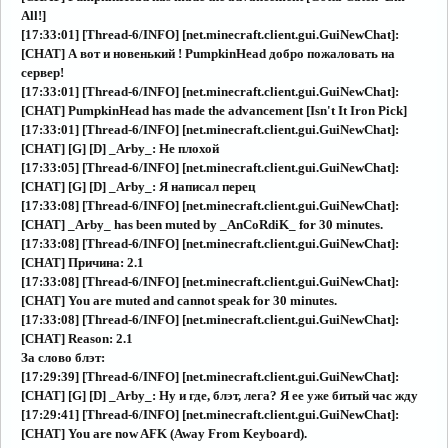
All!]
[17:33:01] [Thread-6/INFO] [net.minecraft.client.gui.GuiNewChat]:
[CHAT] А вот и новенький ! PumpkinHead добро пожаловать на
сервер!
[17:33:01] [Thread-6/INFO] [net.minecraft.client.gui.GuiNewChat]:
[CHAT] PumpkinHead has made the advancement [Isn't It Iron Pick]
[17:33:01] [Thread-6/INFO] [net.minecraft.client.gui.GuiNewChat]:
[CHAT] [G] [D] _Arby_: Не плохой
[17:33:05] [Thread-6/INFO] [net.minecraft.client.gui.GuiNewChat]:
[CHAT] [G] [D] _Arby_: Я написал перец
[17:33:08] [Thread-6/INFO] [net.minecraft.client.gui.GuiNewChat]:
[CHAT] _Arby_ has been muted by _AnCoRdiK_ for 30 minutes.
[17:33:08] [Thread-6/INFO] [net.minecraft.client.gui.GuiNewChat]:
[CHAT] Причина: 2.1
[17:33:08] [Thread-6/INFO] [net.minecraft.client.gui.GuiNewChat]:
[CHAT] You are muted and cannot speak for 30 minutes.
[17:33:08] [Thread-6/INFO] [net.minecraft.client.gui.GuiNewChat]:
[CHAT] Reason: 2.1
За слово блэт:
[17:29:39] [Thread-6/INFO] [net.minecraft.client.gui.GuiNewChat]:
[CHAT] [G] [D] _Arby_: Ну и где, блэт, лега? Я ее уже битый час жду
[17:29:41] [Thread-6/INFO] [net.minecraft.client.gui.GuiNewChat]:
[CHAT] You are now AFK (Away From Keyboard).