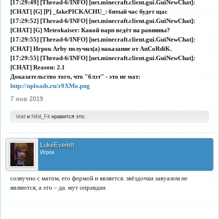
[17:29:49] [Thread-6/INFO] [net.minecraft.client.gui.GuiNewChat]:
[CHAT] [G] [P] _fakePICKACHU_: битый час будет щас
[17:29:52] [Thread-6/INFO] [net.minecraft.client.gui.GuiNewChat]:
[CHAT] [G] Meteokaiser: Какой варп ведёт на равнины?
[17:29:55] [Thread-6/INFO] [net.minecraft.client.gui.GuiNewChat]:
[CHAT] Игрок Arby получил(а) наказание от AnCoRdiK.
[17:29:55] [Thread-6/INFO] [net.minecraft.client.gui.GuiNewChat]:
[CHAT] Reason: 2.1
Доказательство того, что "блэт" - это не мат:
http://uploads.ru/r9XMo.png
7 янв 2019
Void
и
Nihil_Fit
нравится это.
LukeEverett
Игрок
созвучно с матом, его формой и является. звёздочки завуалом не
являются, а это – да. мут оправдан