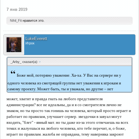
7 янв 2019
Nihil_Fit
нравится это.
LukeEverett
Игрок
_Arby_ сказал(а):
↑
“
Боже мой, потеряно уважение. Ха-ха. У Вас на сервере ни у
одного человека из смотрящей группы нет уважения к игрокам и
самому проекту. Может быть, ты и уважала, но другие – нет
может, хватит и правда гнать на любого представителя
администрации? все не идеальны, да и я со смотрителем лично не
знаком, но ты просто так гонишь на человека, который просто играет и
работает по правилам, улучшает сервер. звездочки в завуал могут
входить, "блет" - явный мат. но ты даже из-за этого отвечаешь на всех
темах и жалуешься на любого человека, кто тебе перечит, и, о боже,
играет по правилам. жалоба не оправдана, тему наверняка закроют