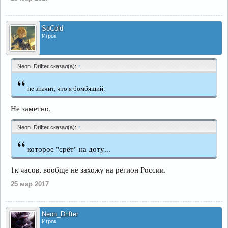
SoCold
Игрок
Neon_Drifter сказал(а):
↑
“
не значит, что я бомбящий.
Не заметно.
Neon_Drifter сказал(а):
↑
“
которое "срёт" на доту...
1к часов, вообще не захожу на регион России.
25 мар 2017
Neon_Drifter
Игрок