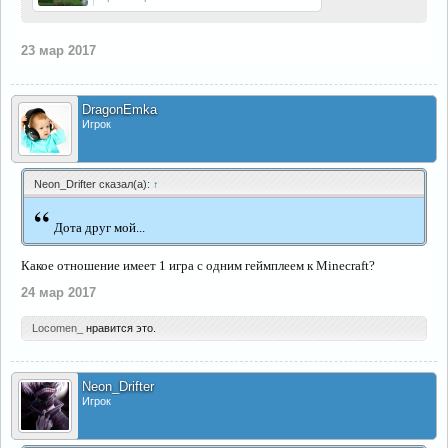
23 мар 2017
DragonEmka
Игрок
Neon_Drifter сказал(а):
↑
“
Дота друг мой...
Какое отношение имеет 1 игра с одним геймплеем к Minecraft?
24 мар 2017
Locomen_
нравится это.
Neon_Drifter
Игрок