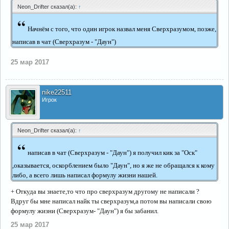
Neon_Drifter сказал(а):
↑
“
Начнём с того, что один игрок назвал меня Сверхразумом, позже,
написав в чат (Сверхразум - "Даун")
25 мар 2017
nike22511
Игрок
Neon_Drifter сказал(а):
↑
“
написав в чат (Сверхразум - "Даун") я получил кик за "Оск"
,оказывается, оскорблением было "Даун", но я же не обращался к кому
либо, а всего лишь написал формулу жизни нашей.
+ Откуда вы знаете,то что про сверхразум другому не написали ?
Вдруг бы мне написал найк ты сверхразум,а потом вы написали свою
формулу жизни (Сверхразум- "Даун") я бы забанил.
25 мар 2017