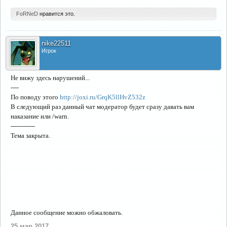
FoRNeD
нравится это.
nike22511
Игрок
Не вижу здесь нарушений...
----
По поводу этого
http://joxi.ru/GrqK5llHvZ532z
В следующий раз данный чат модератор будет сразу давать вам
наказание или /warn.
------------
Тема закрыта.
Данное сообщение можно обжаловать.
25 мар 2017