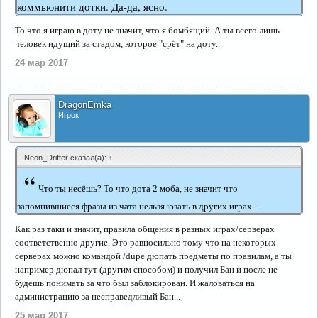
коммьюнити дотки. Да-да, ясно.
То что я играю в доту не значит, что я бомбящий. А ты всего лишь
человек идущий за стадом, которое "срёт" на доту...
24 мар 2017
DragonEmka
Игрок
Neon_Drifter сказал(а):
↑
“
Что ты несёшь? То что дота 2 моба, не значит что
запомнившиеся фразы из чата нельзя юзать в других играх...
Как раз таки и значит, правила общения в разных играх/серверах
соответственно другие. Это равносильно тому что на некоторых
серверах можно командой /dupe дюпать предметы по правилам, а ты
например дюпал тут (другим способом) и получил Бан и после не
будешь понимать за что был заблокирован. И жаловаться на
администрацию за несправедливый Бан...
25 мар 2017