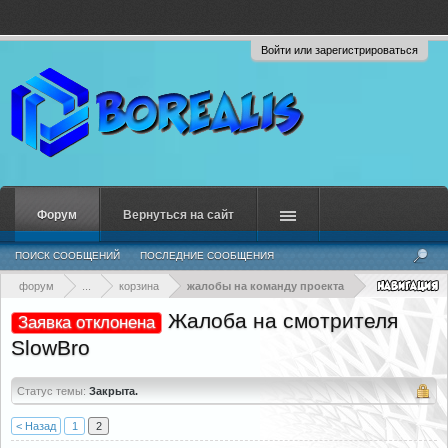
Войти или зарегистрироваться
Форум
Вернуться на сайт
ПОИСК СООБЩЕНИЙ
ПОСЛЕДНИЕ СООБЩЕНИЯ
форум
...
корзина
жалобы на команду проекта
Жалоба на смотрителя
Заявка отклонена
SlowBro
Статус темы:
Закрыта.
< Назад
1
2