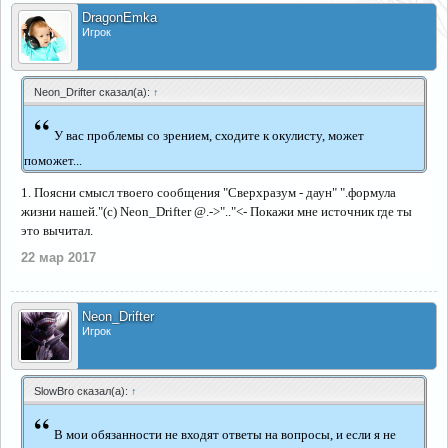
DragonEmka
Игрок
Neon_Drifter сказал(а):
↑
“
У вас проблемы со зрением, сходите к окулисту, может
поможет...
1. Поясни смысл твоего сообщения "Сверхразум - даун" ".формула
жизни нашей."(с) Neon_Drifter @.->".."<- Покажи мне источник где ты
это вычитал.
22 мар 2017
Neon_Drifter
Игрок
SlowBro сказал(а):
↑
“
В мои обязанности не входят ответы на вопросы, и если я не