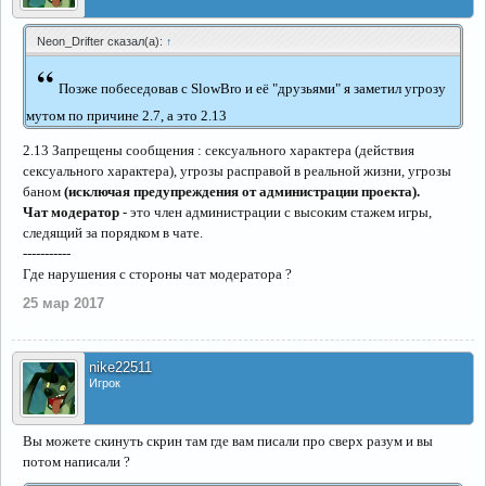
Neon_Drifter сказал(а):
↑
“
Позже побеседовав с SlowBro и её "друзьями" я заметил угрозу
мутом по причине 2.7, а это 2.13
2.13 Запрещены сообщения : сексуального характера (действия
сексуального характера), угрозы расправой в реальной жизни, угрозы
баном
(исключая предупреждения от администрации проекта).
Чат модератор
- это член администрации с высоким стажем игры,
следящий за порядком в чате.
-----------
Где нарушения с стороны чат модератора ?
25 мар 2017
nike22511
Игрок
Вы можете скинуть скрин там где вам писали про сверх разум и вы
потом написали ?