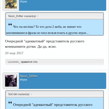
Игрок
Neon_Drifter сказал(а):
↑
“
Что ты несёшь? То что дота 2 моба, не значит что
запомнившиеся фразы из чата нельзя юзать в других играх...
Очередной "адекватный" представитель русского
коммьюнити дотки. Да-да, ясно.
24 мар 2017
Locomen_
нравится это.
Neon_Drifter
Игрок
SoCold сказал(а):
↑
“
Очередной "адекватный" представитель русского