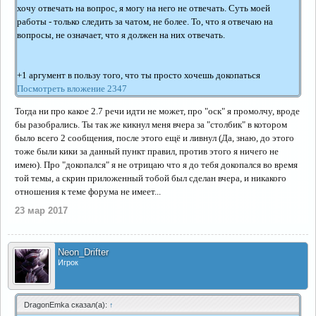
хочу отвечать на вопрос, я могу на него не отвечать. Суть моей
работы - только следить за чатом, не более. То, что я отвечаю на
вопросы, не означает, что я должен на них отвечать.
+1 аргумент в пользу того, что ты просто хочешь докопаться
Посмотреть вложение 2347
Тогда ни про какое 2.7 речи идти не может, про "оск" я промолчу, вроде
бы разобрались. Ты так же кикнул меня вчера за "столбик" в котором
было всего 2 сообщения, после этого ещё и ливнул (Да, знаю, до этого
тоже были кики за данный пункт правил, против этого я ничего не
имею). Про "докопался" я не отрицаю что я до тебя докопался во время
той темы, а скрин приложенный тобой был сделан вчера, и никакого
отношения к теме форума не имеет...
23 мар 2017
Neon_Drifter
Игрок
DragonEmka сказал(а):
↑