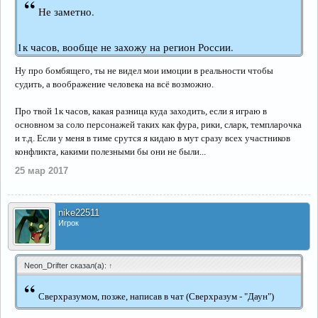
“
Не заметно.
1к часов, вообще не захожу на регион России.
Ну про бомбящего, ты не видел мои имоции в реальности чтобы
судить, а воображение человека на всё возможно.
Про твой 1к часов, какая разница куда заходить, если я играю в
основном за соло персонажей таких как фура, рики, сларк, темпларочка
и т.д. Если у меня в тиме срутся я кидаю в мут сразу всех участников
конфликта, какими полезными бы они не были...
25 мар 2017
nike22511
Игрок
Neon_Drifter сказал(а):
↑
“
Сверхразумом, позже, написав в чат (Сверхразум - "Даун")