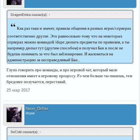
DragonEmka сказал(а):
↑
“
Как раз таки и значит, правила общения в разных играх/серверах
соответственно другие. Это равносильно тому что на некоторых
серверах можно командой /dupe дюпать предметы по правилам, а ты
например дюпал тут (другим способом) и получил Бан и после не
будешь понимать за что был заблокирован. И жаловаться на
администрацию за несправедливый Бан...
Глупо говорить про команды, и про игровой чат, который мало
отношения имеет к игровому процессу. P.s чем больше ты пишешь, тем
бредовее получается, переставай.
25 мар 2017
Neon_Drifter
Игрок
SoCold сказал(а):
↑