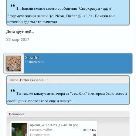
“
1. Поясни смысл твоего сообщения "Сверхразум - даун"
".формула жизни нашей."(с) Neon_Drifter @.->".."<- Покажи мне
источник где ты это вычитал.
Дота друг мой...
23 мар 2017
SlowBro
✨Покемон✨
Neon_Drifter сказал(а):
↑
“
Ты так же кикнул меня вчера за "столбик" в котором было всего 2
сообщения, после этого ещё и ливнул
Вложения:
upload_2017-3-23_17-48-10.png
Размер файла:
1.018,7 КБ
Просмотров:
16