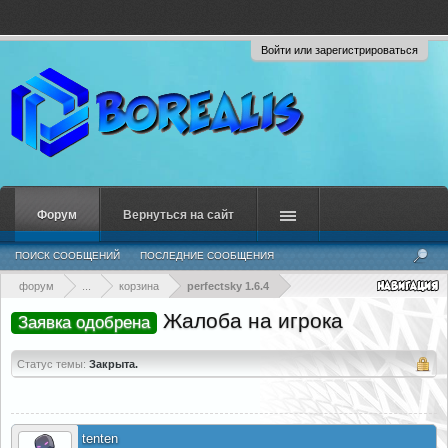
Войти или зарегистрироваться
Форум
Вернуться на сайт
ПОИСК СООБЩЕНИЙ
ПОСЛЕДНИЕ СООБЩЕНИЯ
форум
...
корзина
perfectsky 1.6.4
Жалоба на игрока
Заявка одобрена
Статус темы:
Закрыта.
tenten