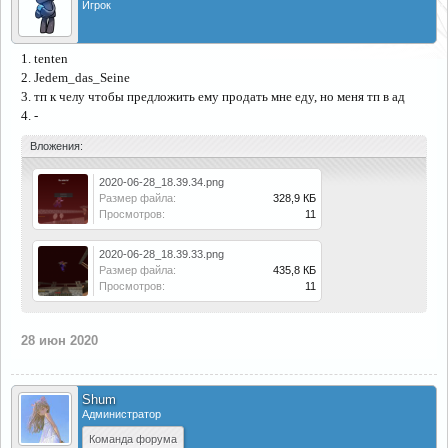
Игрок
1. tenten
2. Jedem_das_Seine
3. тп к челу чтобы предложить ему продать мне еду, но меня тп в ад
4. -
Вложения:
2020-06-28_18.39.34.png
Размер файла:
328,9 КБ
Просмотров:
11
2020-06-28_18.39.33.png
Размер файла:
435,8 КБ
Просмотров:
11
28 июн 2020
Shum
Администратор
Команда форума