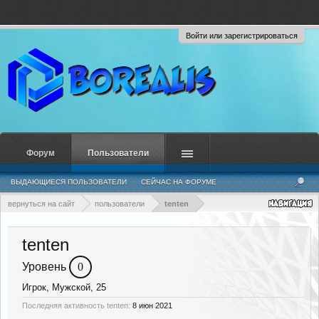
Войти или зарегистрироваться
Форум
Пользователи
ВЫДАЮЩИЕСЯ ПОЛЬЗОВАТЕЛИ
СЕЙЧАС НА ФОРУМЕ
НЕДАВНЯЯ АКТИВНОСТЬ
НОВЫЕ СООБЩЕНИЯ ПРОФИЛЯ
вернуться на сайт
пользователи
tenten
tenten
Уровень
0
Игрок
, Мужской, 25
Последняя активность tenten:
8 июн 2021