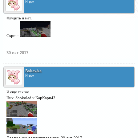
Игрок
Флудить и мат.
Скрин:
30 окт 2017
Bykawka
Игрок
И еще так же...
Ник: Shokolad и KapKapu43