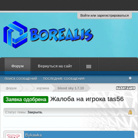
Войти или зарегистрироваться
Форум
Вернуться на сайт
ПОИСК СООБЩЕНИЙ
ПОСЛЕДНИЕ СООБЩЕНИЯ
форум
...
корзина
blood sky 1.7.10
Жалоба на игрока tas56
Заявка одобрена
Статус темы:
Закрыта.
Bykawka