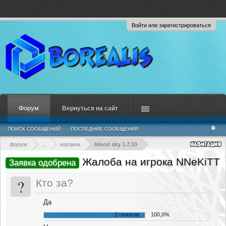
Войти или зарегистрироваться
Форум
Вернуться на сайт
ПОИСК СООБЩЕНИЙ
ПОСЛЕДНИЕ СООБЩЕНИЯ
форум
...
корзина
blood sky 1.7.10
Жалоба на игрока NNeKiTT
Заявка одобрена
?
Кто за?
Да
2 голосов
100,0%