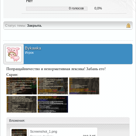
Нет
0 голосов
0,0%
Статус темы:
Закрыта.
Bykawka
Игрок
Попращайничество и ненормативная лексика! Забань его!
Скрин:
Вложения:
Screenshot_1.png