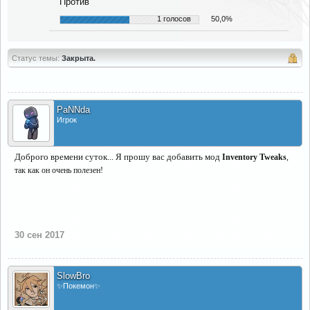
Против
1 голосов
50,0%
Статус темы:
Закрыта.
PaNNda
Игрок
Доброго времени суток... Я прошу вас добавить мод
Inventory Tweaks
,
так как он очень полезен!
30 сен 2017
SlowBro
✨Покемон✨