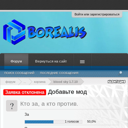
Войти или зарегистрироваться
Форум
Вернуться на сайт
ПОИСК СООБЩЕНИЙ
ПОСЛЕДНИЕ СООБЩЕНИЯ
форум
...
корзина
blood sky 1.7.10
Добавьте мод
Заявка отклонена
?
Кто за, а кто против.
За
1 голосов
50,0%