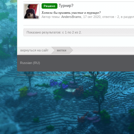
Турнир?
Решено
Хотели бы принять участие в турнире?
Автор темы:
AndersBrams
,
17 окт 2020
, ответов - 2, в разде
Показано результатов: с 1 по 2 из 2.
вернуться на сайт
метки
Russian (RU)
Стиль разработан Bartolomeo и Dech1mo
Xenforo for Borealis