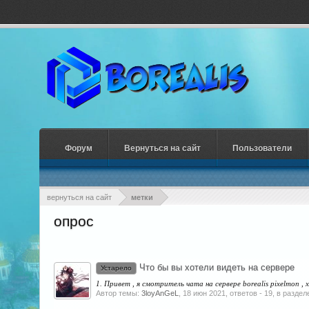
Форум
Вернуться на сайт
Пользователи
вернуться на сайт
метки
опрос
Что бы вы хотели видеть на сервере
Устарело
1. Привет , я смотритель чата на сервере borealis pixelmon ,
Автор темы:
3loyAnGeL
,
18 июн 2021
, ответов - 19, в раздел