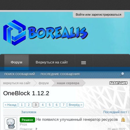
Войти или зарегистрироваться
Форум
Вернуться на сайт
ПОИСК СООБЩЕНИЙ
ПОСЛЕДНИЕ СООБЩЕНИЯ
вернуться на сайт
форум
наши сервера
OneBlock 1.12.2
< Назад
1
2
3
4
5
6
7
Вперёд >
Заголовок
Последний пост ↑
Не появился улучшенный генератор ресурсов
Решено
Prox
Ответов:
2
20 июл 2022