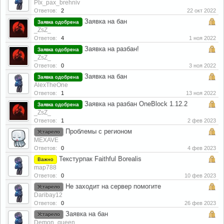
PIx_pax_brehniv
Ответов:
2
22 окт 2022
Заявка на бан
Заявка одобрена
_ZsZ_
Ответов:
4
1 ноя 2022
Заявка на разбан!
Заявка одобрена
_ZsZ_
Ответов:
0
3 ноя 2022
Заявка на бан
Заявка одобрена
AlexTheOne
Ответов:
1
13 ноя 2022
Заявка на разбан OneBlock 1.12.2
Заявка одобрена
_ZsZ_
Ответов:
1
2 фев 2023
Проблемы с регионом
Устарело
MEXAVE
Ответов:
0
4 фев 2023
Текстурпак Faithful Borealis
Важно
map788
Ответов:
0
10 фев 2023
Не заходит на сервер помогите
Устарело
Daribay12
Ответов:
0
26 фев 2023
Заявка на бан
Устарело
Demon_queen