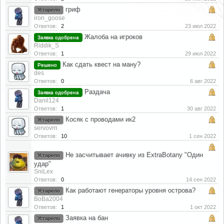
гриф
Устарело
iron_goose
Ответов:
2
23 июл 2022
Жалоба на игроков
Заявка одобрена
Riddik_S
Ответов:
1
29 июл 2022
Как сдать квест на ману?
Решено
des
Ответов:
0
6 авг 2022
Раздача
Заявка одобрена
Danil124
Ответов:
1
30 авг 2022
Косяк с проводами ик2
Устарело
servovrn
Ответов:
10
1 сен 2022
Не засчитывает ачивку из ExtraBotany "Один
Устарело
удар"
SniLex
Ответов:
0
14 сен 2022
Как работают генераторы уровня острова?
Устарело
BoBa2004
Ответов:
1
1 окт 2022
Заявка на бан
Устарело