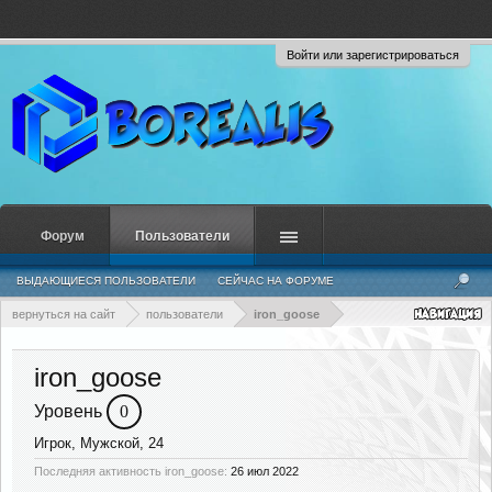
Войти или зарегистрироваться
Форум
Пользователи
ВЫДАЮЩИЕСЯ ПОЛЬЗОВАТЕЛИ
СЕЙЧАС НА ФОРУМЕ
НЕДАВНЯЯ АКТИВНОСТЬ
НОВЫЕ СООБЩЕНИЯ ПРОФИЛЯ
вернуться на сайт
пользователи
iron_goose
iron_goose
Уровень
0
Игрок
, Мужской, 24
Последняя активность iron_goose:
26 июл 2022