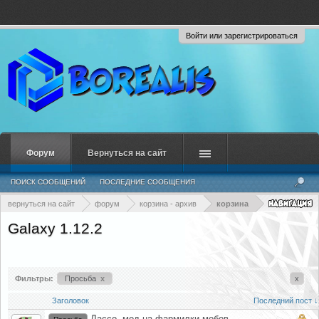
Войти или зарегистрироваться
Форум
Вернуться на сайт
ПОИСК СООБЩЕНИЙ
ПОСЛЕДНИЕ СООБЩЕНИЯ
вернуться на сайт
форум
корзина - архив
корзина
Galaxy 1.12.2
Фильтры:
Просьба
x
x
Заголовок
Последний пост ↓
Лассо, мод на фармилки мобов