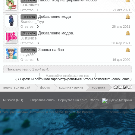
Просьба
GOPNIKms
Ответов:
1
27 окт 2021
Добавление мода
Просьба
Brandon_Tryp
Ответов:
0
26 апр 2021
Добавление модов.
Просьба
Just3Nice
Ответов:
3
30 мар 2021
Заявка на бан
Просьба
mayk250
Ответов:
6
16 дек 2020
Показано тем: с 1 по 4 из 4.
Настройки отображения тем
(Вы должны войти или зарегистрироваться, чтобы разместить сообщение.)
вернуться на сайт
форум
корзина - архив
корзина
Russian (RU)
Обратная связь
Вернуться на сайт
Вверх
Стиль разработан Bartolomeo и Dech1mo
Xenforo for Borealis
Условия и правила