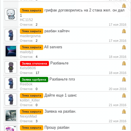
грифак договорились на 2 стака жел. он дал
Тема закрыта
1
HC1152
Ответов:
2
17 ноя 2016
разбан хайтеч
Тема закрыта
mastergovna
Ответов:
2
17 ноя 2016
All servers
Тема закрыта
mailoty2
Ответов:
4
18 ноя 2016
Разбаньте
Заявка отклонена
Kelsi9606
Ответов:
17
18 ноя 2016
Разбаньте плз
Заявка одобрена
Reebok
Ответов:
0
20 ноя 2016
Дайте еще 1 шанс
Тема закрыта
kolibri_Killer
Ответов:
0
21 ноя 2016
Заявка на разбан.
Тема закрыта
NexysMad
Ответов:
3
22 ноя 2016
Прошу разбан
Тема закрыта