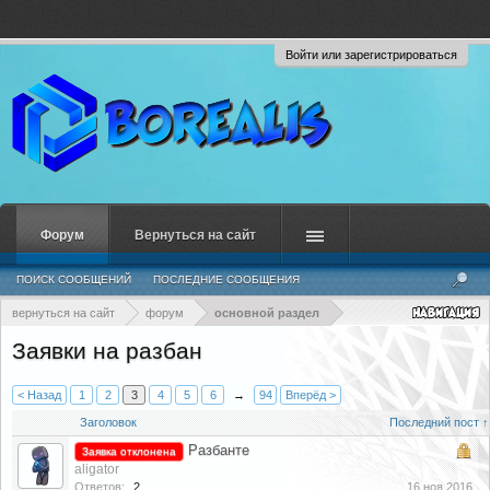
Войти или зарегистрироваться
Форум
Вернуться на сайт
ПОИСК СООБЩЕНИЙ
ПОСЛЕДНИЕ СООБЩЕНИЯ
вернуться на сайт
форум
основной раздел
Заявки на разбан
< Назад
1
2
3
4
5
6
→
94
Вперёд >
Заголовок
Последний пост ↑
Разбанте
Заявка отклонена
aligator
Ответов:
2
16 ноя 2016