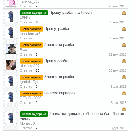
Tarelka_008
Ответов:
2
25 ноя 2016
Прошу разбан на Hitech
Заявка одобрена
10FPS
Ответов:
15
28 ноя 2016
Прошу, разбан.
Тема закрыта
!panderman!
Ответов:
0
28 ноя 2016
Заявка на разбан
Тема закрыта
Blaxi
Ответов:
2
29 ноя 2016
Прошу разбан
Тема закрыта
alekssss997
Ответов:
13
30 ноя 2016
Заявка на разбан
Тема закрыта
IgrotekaDjo
Ответов:
0
3 дек 2016
на всех серверах
Тема закрыта
DEMID_2000
Ответов:
0
3 дек 2016
Заплатил деньги чтобы сняли бан, бан не
Заявка одобрена
сняли
Monestr0
Ответов:
2
3 дек 2016