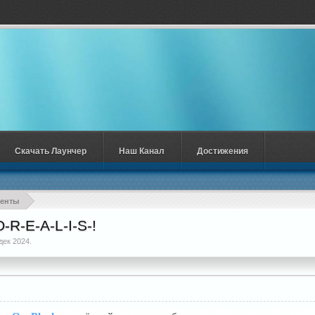
Скачать Лаунчер
Наш Канал
Достижения
венты
-R-E-A-L-I-S-!
дек 2024
.