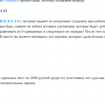
ере
OneBlock
прошёл вайп, поэтому объявляем конкурс.
01.25
R-E-A-L-I-S-!
, которые падают из загадочных сундуков, при добы
ю бура, главное не забыть вставить улучшения, которые будут до
афчивать из 9 одинаковых в следующую по порядку! После того как
. В квесте вы можете наблюдать топ игроков, которые сдали больше 
 призовых мест по 1000 рублей среди тех участников, кто сдал ка
ополнительных призов.