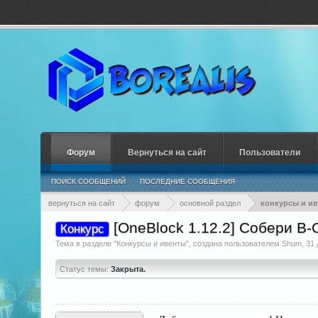
Форум
Вернуться на сайт
Пользователи
ПОИСК СООБЩЕНИЙ
ПОСЛЕДНИЕ СООБЩЕНИЯ
вернуться на сайт
форум
основной раздел
конкурсы и и
[OneBlock 1.12.2] Собери B-O
Конкурс
Тема в разделе "
Конкурсы и ивенты
", создана пользователем
Shum
,
31 
Статус темы:
Закрыта.