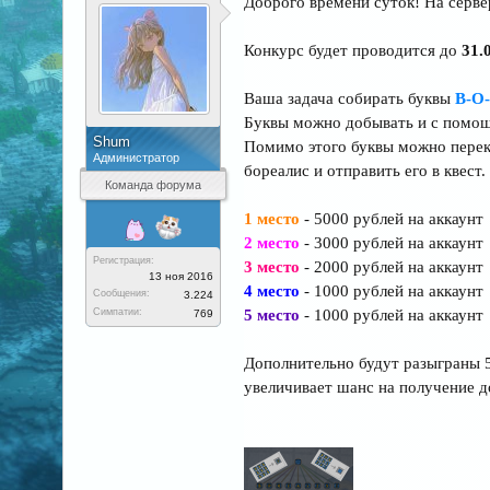
Доброго времени суток! На серв
Конкурс будет проводится до
31.
Ваша задача собирать буквы
B-O-
Буквы можно добывать и с помощь
Shum
Помимо этого буквы можно перекр
Администратор
бореалис и отправить его в квест
Команда форума
1 место
- 5000 рублей на аккаунт
2 место
- 3000 рублей на аккаунт
Регистрация:
3 место
- 2000 рублей на аккаунт
13 ноя 2016
4 место
- 1000 рублей на аккаунт
Сообщения:
3.224
Симпатии:
5 место
- 1000 рублей на аккаунт
769
Дополнительно будут разыграны 5
увеличивает шанс на получение д