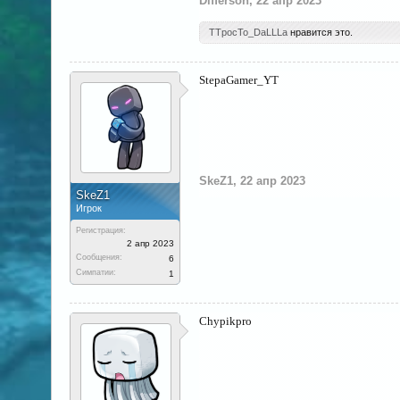
Differson
,
22 апр 2023
TTpocTo_DaLLLa
нравится это.
StepaGamer_YT
SkeZ1
,
22 апр 2023
SkeZ1
Игрок
Регистрация:
2 апр 2023
Сообщения:
6
Симпатии:
1
Chypikpro