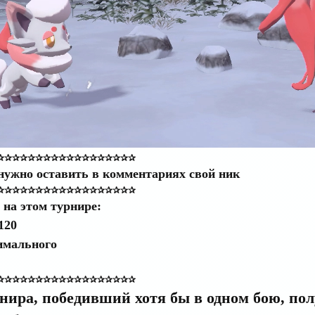
✰✰✰✰✰✰✰✰✰✰✰✰✰✰✰✰✰✰
нужно оставить в комментариях свой ник
✰✰✰✰✰✰✰✰✰✰✰✰✰✰✰✰✰✰
на этом турнире:
120
имального
✰✰✰✰✰✰✰✰✰✰✰✰✰✰✰✰✰✰
нира, победивший хотя бы в одном бою, по