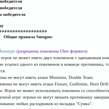
 победителя
 победителя
ок победителя
ду
✰✰✰✰✰✰✰✰✰✰✰✰✰✰✰✰✰✰
Общие правила Smogon:
onotype
(разрешены покемоны Uber формата)
 игрок не может иметь двух покемонов с одинаковым ном
же усыпил одного из покемонов в команде противника, т
ся.
ны не могут иметь атаки Minimize, Double Team.
оны не могут иметь атаки Fissure, Guillotine, Horn Drill
и: Игрок не может использовать покемона со способнос
ечной игре: игроки не могут мешать противнику заверши
зование любых расходников из вкладки "Сумка".