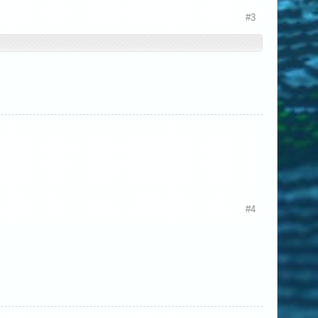
#3
#4