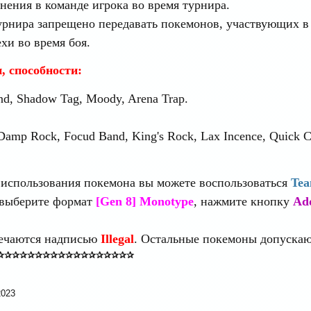
ения в команде игрока во время турнира.
урнира запрещено передавать покемонов, участвующих в 
и во время боя.
, способности:
nd, Shadow Tag, Moody, Arena Trap.
amp Rock, Focud Band, King's Rock, Lax Incence, Quick C
 использования покемона вы можете воспользоваться
Tea
 выберите формат
[Gen 8] Monotype
, нажмите кнопку
Ad
ечаются надписью
Illegal
. Остальные покемоны допускаю
✰✰✰✰✰✰✰✰✰✰✰✰✰✰✰✰✰✰
2023