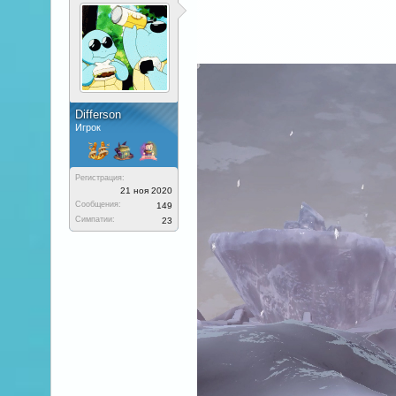
Differson
Игрок
Регистрация:
21 ноя 2020
Сообщения:
149
Симпатии:
23