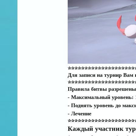
✰✰✰✰✰✰✰✰✰✰✰✰✰✰✰✰✰✰✰✰
Для записи на турнир Вам 
✰✰✰✰✰✰✰✰✰✰✰✰✰✰✰✰✰✰✰✰
Правила битвы разрешены 
- Максимальный уровень: 
- Поднять уровень до макс
- Лечение
✰✰✰✰✰✰✰✰✰✰✰✰✰✰✰✰✰✰✰✰
Каждый участник тур