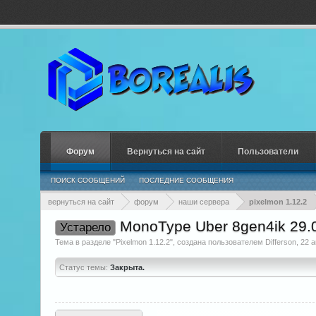
Форум
Вернуться на сайт
Пользователи
ПОИСК СООБЩЕНИЙ
ПОСЛЕДНИЕ СООБЩЕНИЯ
вернуться на сайт
форум
наши сервера
pixelmon 1.12.2
MonoType Uber 8gen4ik 29.
Устарело
Тема в разделе "
Pixelmon 1.12.2
", создана пользователем
Differson
,
22 а
Статус темы:
Закрыта.