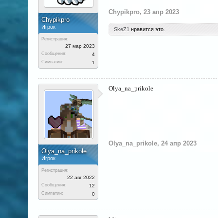
Chypikpro
,
23 апр 2023
Chypikpro
Игрок
SkeZ1
нравится это.
Регистрация:
27 мар 2023
Сообщения:
4
Симпатии:
1
Olya_na_prikole
Olya_na_prikole
,
24 апр 2023
Olya_na_prikole
Игрок
Регистрация:
22 авг 2022
Сообщения:
12
Симпатии:
0