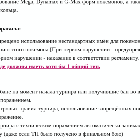
зование Mega, Dynamax и G-Max форм покемонов, а такж
-кольца.
правила:
апрещено использование нестандартных имён для покемо
нию этого покемона.[При первом нарушении - предупреж
рном нарушении - наказание в соответствии регламенту.
де должны иметь хотя бы 1 общий тип.
:
 бане на момент начала турнира или получившие бан во 
 поражением.
гровых правил турнира, использование запрещённых пок
оражение.
рнира с техническим поражением автоматически занимае
ду (даже если ТП было получено в финальном бою)