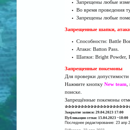
Запрещены любые измен
Во время проведения т
Запрещены любые помех
Запрещенные шапки, атаки
Способности: Battle Bo
Атаки: Batton Pass.
Шапки: Bright Powder, D
Запрещенные покемоны
Для проверки допустимости
Нажмите кнопку
New team
,
поиске.
Запрещённые покемоны отм
✰✰✰✰✰✰✰✰✰✰✰✰✰✰✰✰✰✰✰✰
Закрытие записи: 29.04.2023 17:00
Публикация сетки: 15.04.2023 ~18:00
Последнее редактирование:
23 апр 