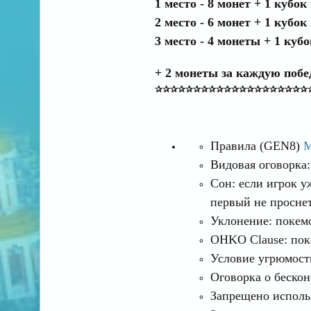
1 место - 8 монет + 1 кубок
2 место - 6 монет
+ 1 кубок
3 место - 4 монеты
+ 1 куб
+ 2 монеты за каждую побе
✰✰✰✰✰✰✰✰✰✰✰✰✰✰✰✰✰✰✰✰
Правила (GEN8)
M
Видовая оговорка:
Сон: если игрок у
первый не проснет
Уклонение: покемо
OHKO Clause: покем
Условие угрюмост
Оговорка о бескон
Запрещено исполь