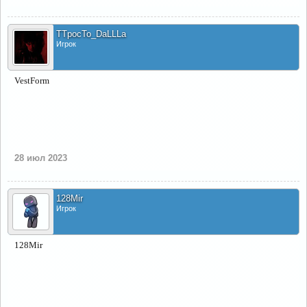
TTpocTo_DaLLLa
Игрок
VestForm
28 июл 2023
128Mir
Игрок
128Mir