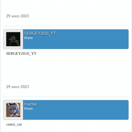
29 июл 2023
SERGEY2016_YT
Игрок
SERGEY2016_YT
29 июл 2023
mazbar
Игрок
craizi_cat