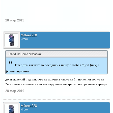
28 мар 2019
M4tees228
Игрок
StarkOneGame сказал(а):
↑
“
Перед тем как когг то поспдить я пишу в глобал !/tjail (ник) 1
(время) причина
до выяснений я думаю это не причина ладно на 1ч но не повторно на
2ч я пытаюсь узначть что мы нарушили конкретно по правилал сервера
28 мар 2019
M4tees228
Игрок