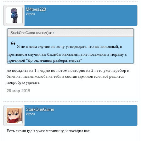
M4tees228
Игрок
StarkOneGame сказал(а):
↑
“
Я не в коем случии не хочу утверждать что вы виновный, в
противном случии вы былибы наказаны, а не посажены в тюрьму с
причиной "До окончания разберательств"
но посадить на 1ч ладно но потом повторно на 2ч это уже перебор и
была на писана жалоба на тебя в состав админов если всё решится
попробую удалить
28 мар 2019
StarkOneGame
Игрок
Есть скрин где я указал причину, и посадил вас