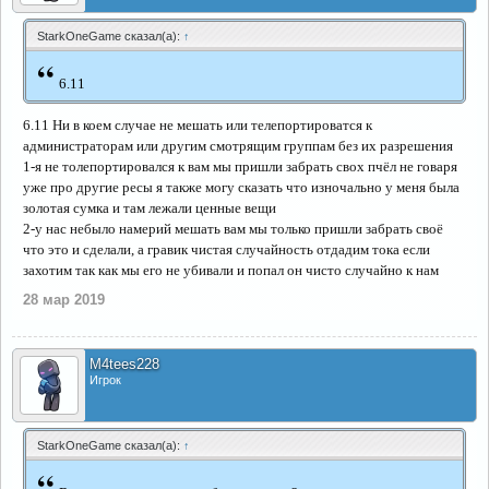
StarkOneGame сказал(а):
↑
“
6.11
6.11 Ни в коем случае не мешать или телепортироватся к
администраторам или другим смотрящим группам без их разрешения
1-я не толепортировался к вам мы пришли забрать свох пчёл не говаря
уже про другие ресы я также могу сказать что изночально у меня была
золотая сумка и там лежали ценные вещи
2-у нас небыло намерий мешать вам мы только пришли забрать своё
что это и сделали, а гравик чистая случайность отдадим тока если
захотим так как мы его не убивали и попал он чисто случайно к нам
28 мар 2019
M4tees228
Игрок
StarkOneGame сказал(а):
↑
“