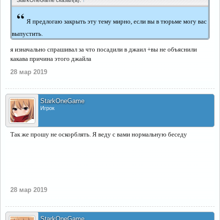
StarkOneGame сказал(а):
↑
“
Я предлогаю закрыть эту тему мирно, если вы в тюрьме могу вас
выпустить.
я изначально спрашивал за что посадили в джаил +вы не объяснили
какава причина этого джайла
28 мар 2019
StarkOneGame
Игрок
Так же прошу не оскорблять. Я веду с вами нормальную беседу
28 мар 2019
StarkOneGame