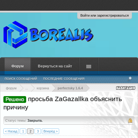
Войти или зарегистрироваться
Форум
Вернуться на сайт
ПОИСК СООБЩЕНИЙ
ПОСЛЕДНИЕ СООБЩЕНИЯ
форум
...
корзина
perfectsky 1.6.4
просьба ZaGazallka объяснить
Решено
причину
Статус темы:
Закрыта.
< Назад
1
2
3
Вперёд >