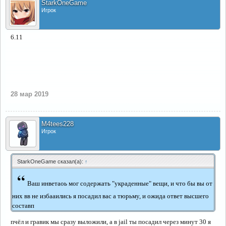
StarkOneGame
Игрок
6.11
28 мар 2019
M4tees228
Игрок
StarkOneGame сказал(а):
↑
“
Ваш инветаоь мог содержать "украденные" вещи, и что бы вы от
них вв не избааились я посадил вас а тюрьму, и ожида ответ высшего
составп
пчёл и гравик мы сразу выложили, а в jail ты посадил через минут 30 я