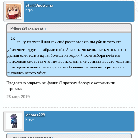
StarkOneGame
Игрок
M4tees228 сказал(а):
↑
“
не ну ты тупой или как ещё раз повторяю мы убили того кто
убил моего друга и забрали пчёл. А как ты можешь знать что мы это
делали если если в ад ты больше не ходил +после забора пчёл мы
приходили смотреть что там происходит а не убивать просто когда мы
приходили в инвизе там игроки как бешаные летали по територии и
пытались когото убить
Предлогаю закрыть конфликт. Я проведу беседу с остольными
игроками
28 мар 2019
M4tees228
Игрок