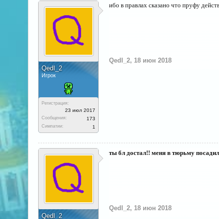
ибо в правлах сказано что пруфу дейст
QedI_2
,
18 июн 2018
QedI_2
Игрок
Регистрация:
23 июл 2017
Сообщения:
173
Симпатии:
1
ты бл достал!! меня в тюрьму посадили
QedI_2
,
18 июн 2018
QedI_2