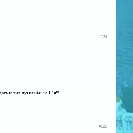
#124
ать только мут или бан на 1-3ч!!!
#125