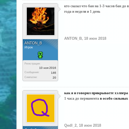
кто сказал что бан на 1-3 часов бан до 
года и неделя и 1 день
ANTON_B
,
18 июн 2018
ANTON_B
Игрок
Регистрация:
10 ноя 2016
Сообщения:
146
Симпатии:
20
как я и говорил прикрываете хэлпера .
1 часа до перманента
в особо сильных
QedI_2
,
18 июн 2018