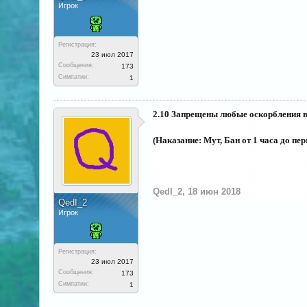
Игрок
Регистрация:
23 июл 2017
Сообщения:
173
Симпатии:
1
2.10 Запрещены любые оскорбления в
(Наказание: Мут, Бан от 1 часа до пе
QedI_2
,
18 июн 2018
QedI_2
Игрок
Регистрация:
23 июл 2017
Сообщения:
173
Симпатии:
1