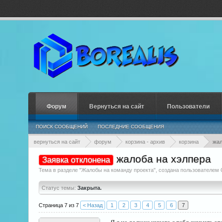
Форум
Вернуться на сайт
Пользователи
ПОИСК СООБЩЕНИЙ
ПОСЛЕДНИЕ СООБЩЕНИЯ
вернуться на сайт
форум
корзина - архив
корзина
жал
жалоба на хэлпера
Заявка отклонена
Тема в разделе "
Жалобы на команду проекта
", создана пользователем
Статус темы:
Закрыта.
Страница 7 из 7
< Назад
1
2
3
4
5
6
7