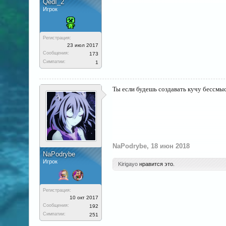
QedI_2
Игрок
Регистрация:
23 июл 2017
Сообщения:
173
Симпатии:
1
Ты если будешь создавать кучу бессмы
NaPodrybe
,
18 июн 2018
NaPodrybe
Игрок
Kirigayo
нравится это.
Регистрация:
10 окт 2017
Сообщения:
192
Симпатии:
251