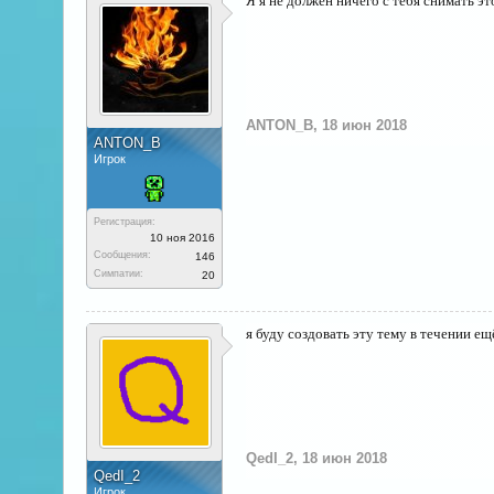
Я я не должен ничего с тебя снимать э
ANTON_B
,
18 июн 2018
ANTON_B
Игрок
Регистрация:
10 ноя 2016
Сообщения:
146
Симпатии:
20
я буду создовать эту тему в течении ещ
QedI_2
,
18 июн 2018
QedI_2
Игрок