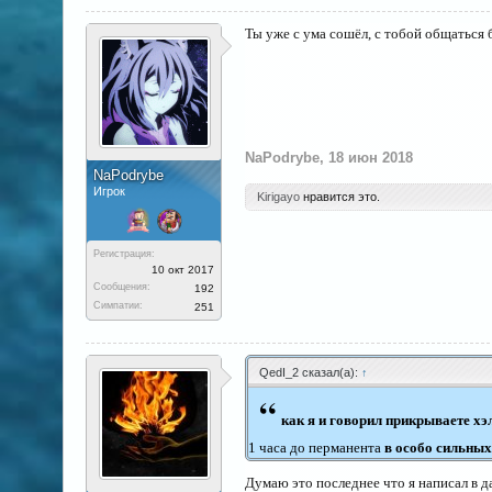
Ты уже с ума сошёл, с тобой общаться 
NaPodrybe
,
18 июн 2018
NaPodrybe
Игрок
Kirigayo
нравится это.
Регистрация:
10 окт 2017
Сообщения:
192
Симпатии:
251
QedI_2 сказал(а):
↑
“
как я и говорил прикрываете хэл
1 часа до перманента
в особо сильных
Думаю это последнее что я написал в да