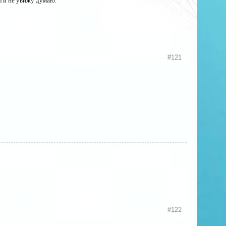
л и не увижу думаю.
#121
#122