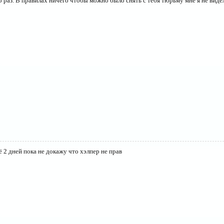
то раз. В правилах ничего чтобы можно было снять с тебя тюрьму мне я не виде
ё 2 дней пока не докажу что хэлпер не прав