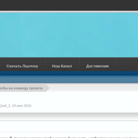
Скачать Лаунчер
Наш Канал
Достижения
обы на команду проекта
QedI_2
,
18 июн 2018
.