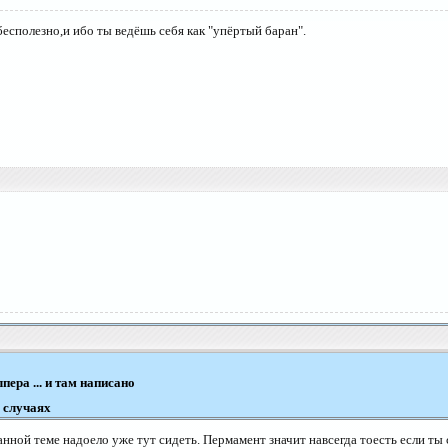
бесполезно,и ибо ты ведёшь себя как "упёртый баран".
пера ... и там написано
 случаях
нной теме надоело уже тут сидеть. Пермамент значит навсегда тоесть если ты 