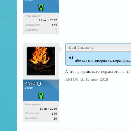
Регистрация:
23 июл 2017
Сообщения:
173
Симпатии:
1
QedI_2 сказал(а):
↑
“
ибо как я и говорил хэлпера прик
А что прикрывать то тюрьма это почти б
ANTON_B
,
18 июн 2018
ANTON_B
Игрок
Регистрация:
10 ноя 2016
Сообщения:
146
Симпатии:
20