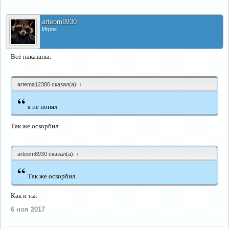
arteom8930
Игрок
Всё наказаны.
artema12380 сказал(а):
↑
“
я не понял
Так же оскорбил.
arteom8930 сказал(а):
↑
“
Так же оскорбил.
Как и ты.
6 ноя 2017