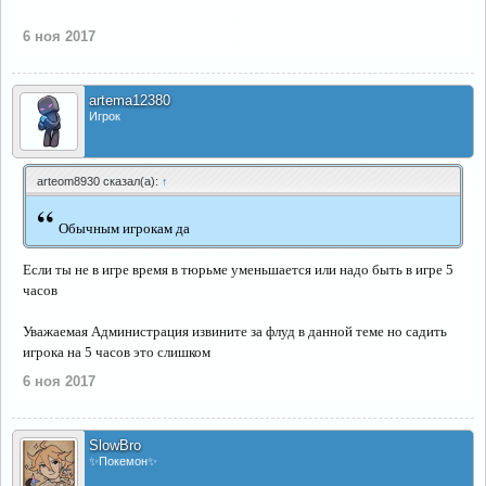
6 ноя 2017
artema12380
Игрок
arteom8930 сказал(а):
↑
“
Обычным игрокам да
Если ты не в игре время в тюрьме уменьшается или надо быть в игре 5
часов
Уважаемая Администрация извините за флуд в данной теме но садить
игрока на 5 часов это слишком
6 ноя 2017
SlowBro
✨Покемон✨