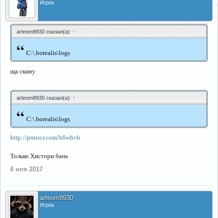
Игрок
arteom8930 сказал(а):
↑
“
C:\.borealis\logs
ща скину
arteom8930 сказал(а):
↑
“
C:\.borealis\logs
http://prntscr.com/h6whvh
Только Хистори бань
6 ноя 2017
arteom8930
Игрок