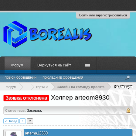
Войти или зарегистрироваться
Форум
Вернуться на сайт
ПОИСК СООБЩЕНИЙ
ПОСЛЕДНИЕ СООБЩЕНИЯ
форум
...
корзина
жалобы на команду проекта
Хелпер arteom8930
Заявка отклонена
Статус темы:
Закрыта.
< Назад
1
2
artema12380