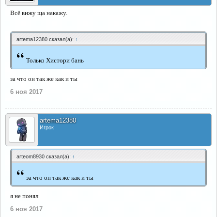
Всё вижу ща накажу.
artema12380 сказал(а):
↑
“
Только Хистори бань
за что он так же как и ты
6 ноя 2017
artema12380
Игрок
arteom8930 сказал(а):
↑
“
за что он так же как и ты
я не понял
6 ноя 2017