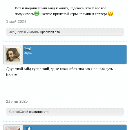
Вот и подошел наш гайд к концу, надеюсь, что у вас все
получилось
, желаю приятной игры на нашем сервере
1 май 2024
Jeal
,
Pipisin
и
MrArtix
нравится это.
Jeal
Игрок
Друг, твой гайд суперский, даже такая обезьяна как я поняла суть
(почти)
23 янв 2025
CornedCent5
нравится это.
_TiP_