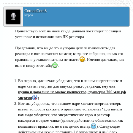
CornedCent5
Игрок
Приветствую всех на моем гайде, данный пост будет посвящен
установке и использованию ДК реактора.​
Представим, что вы долго и упорно делали компоненты для
реактора и вот настал тот момент, когда все собранно, но как его
правильно устанавливать вы не знаете
. Именно для таких, как
вы я и пишу этот гайд
.​
Во первых, для начала убедимся, что в нашем энергетическом
ядре хватит энергии для запуска реактора (
да-да, ему она
нужна и довольно не малое количество, примерно 700 млн рф
энергии
).
Вот мы убедились, что в нашем ядре хватает энергии, теперь
встает вопрос, а как же его правильно установить? Для начала
нам надо убедится, что энергетическое ядро и реактор
находятся в одном чанке (данное действие не обязательно, как
показывает практика, но я так делаю всегда
). Следующим
действием нам нужно поставить 7 блоков вверх и на 8 блок