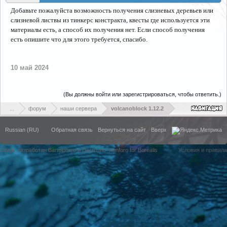
Добавьте пожалуйста возможность получения слизневых деревьев или
слизневой листвы из тинкерс констракта, квесты где используется эти
материалы есть, а способ их получения нет. Если способ получения
есть опишите что для этого требуется, спасибо.
10 май 2024
(Вы должны войти или зарегистрироваться, чтобы ответить.)
...
форум
наши сервера
volcanoblock 1.12.2
Russian (RU)
Обратная связь
Вернуться на сайт
Вверх
Стиль разработан Bartolomeo и Dech1mo
Xenforo for Borealis
Условия и правила