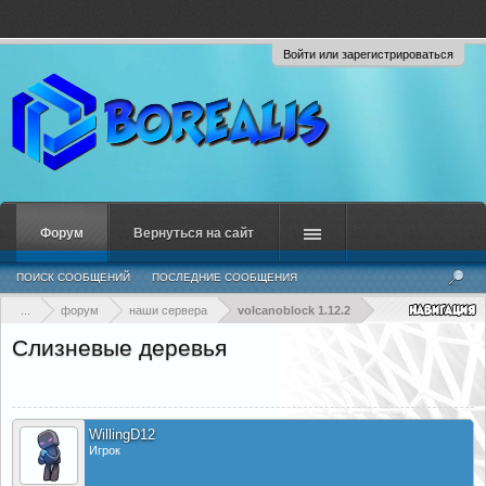
Войти или зарегистрироваться
Форум
Вернуться на сайт
ПОИСК СООБЩЕНИЙ
ПОСЛЕДНИЕ СООБЩЕНИЯ
...
форум
наши сервера
volcanoblock 1.12.2
Слизневые деревья
WillingD12
Игрок