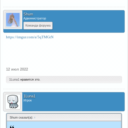
Shum
Администратор
Команда форума
https://imgur.com/a/5qTMGtN
12 июл 2022
1Luna1
нравится это.
1Luna1
Игрок
Shum сказал(а):
↑
“