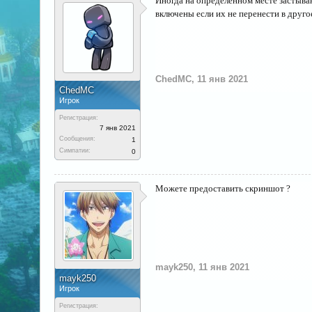
Иногда на определенном месте застыва
включены если их не перенести в друго
ChedMC
,
11 янв 2021
ChedMC
Игрок
Регистрация:
7 янв 2021
Сообщения:
1
Симпатии:
0
Можете предоставить скриншот ?
mayk250
,
11 янв 2021
mayk250
Игрок
Регистрация: