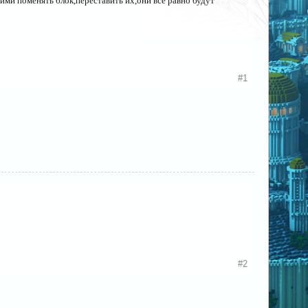
ми поменять блок,переставить их,они все равно будут
#1
#2