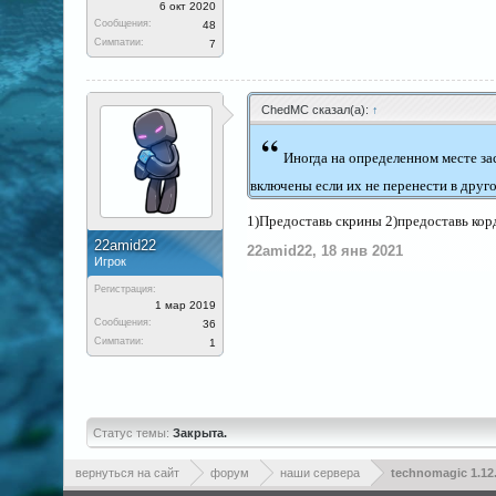
6 окт 2020
Сообщения:
48
Симпатии:
7
ChedMC сказал(а):
↑
“
Иногда на определенном месте за
включены если их не перенести в друг
1)Предоставь скрины 2)предоставь кор
22amid22
22amid22
,
18 янв 2021
Игрок
Регистрация:
1 мар 2019
Сообщения:
36
Симпатии:
1
Статус темы:
Закрыта.
вернуться на сайт
форум
наши сервера
technomagic 1.12