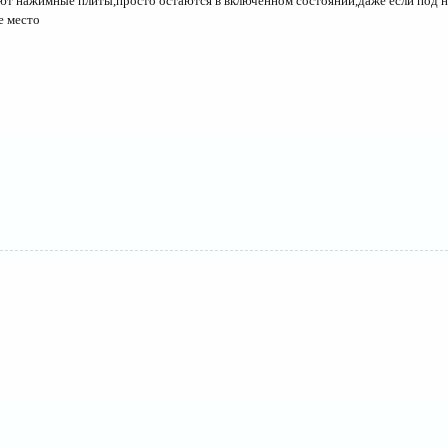
ют нажимные плиты,просто остаются в включенном состоянии,даже если под ни
е место