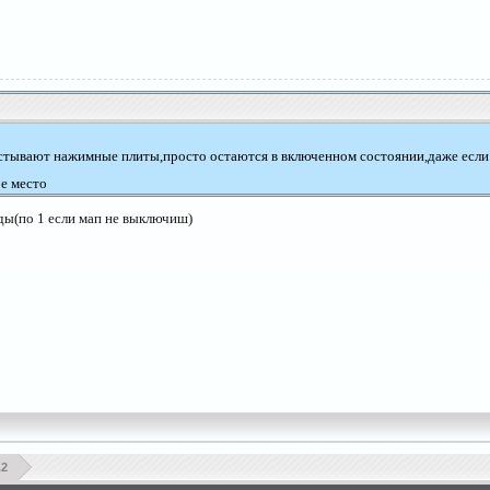
стывают нажимные плиты,просто остаются в включенном состоянии,даже если 
ое место
ды(по 1 если мап не выключиш)
.2