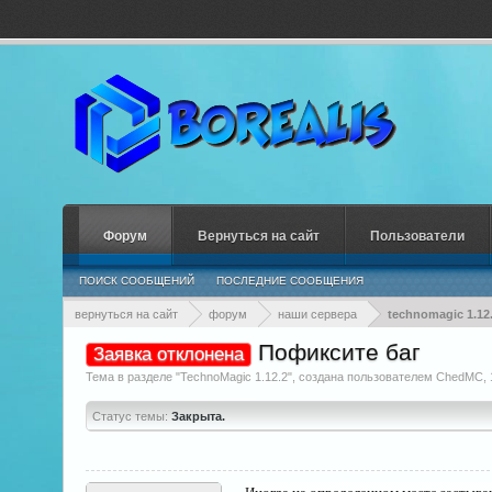
Форум
Вернуться на сайт
Пользователи
ПОИСК СООБЩЕНИЙ
ПОСЛЕДНИЕ СООБЩЕНИЯ
вернуться на сайт
форум
наши сервера
technomagic 1.12
Пофиксите баг
Заявка отклонена
Тема в разделе "
TechnoMagic 1.12.2
", создана пользователем
ChedMC
,
Статус темы:
Закрыта.