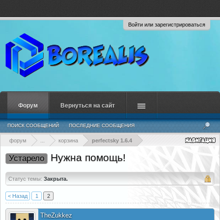
Войти или зарегистрироваться
Форум
Вернуться на сайт
ПОИСК СООБЩЕНИЙ
ПОСЛЕДНИЕ СООБЩЕНИЯ
форум
...
корзина
perfectsky 1.6.4
Нужна помощь!
Устарело
Статус темы:
Закрыта.
< Назад
1
2
TheZukkez