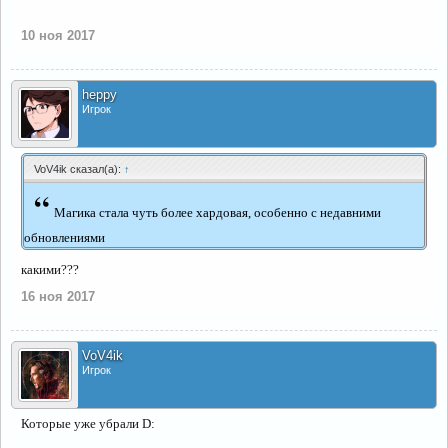
10 ноя 2017
heppy
Игрок
VoV4ik сказал(а):
↑
“
Магика стала чуть более хардовая, особенно с недавними
обновлениями
какими???
16 ноя 2017
VoV4ik
Игрок
Которые уже убрали D: