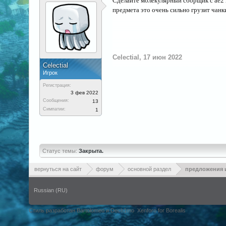
Сделайте молекулярный сборщик с ае2 к
предмета это очень сильно грузит чанк
Celectial
,
17 июн 2022
Celectial
Игрок
Регистрация:
3 фев 2022
Сообщения:
13
Симпатии:
1
Статус темы:
Закрыта.
вернуться на сайт
форум
основной раздел
предложения 
Russian (RU)
Стиль разработан Bartolomeo и Dech1mo
Xenforo for Borealis