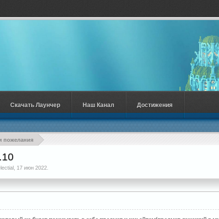
Скачать Лаунчер
Наш Канал
Достижения
и пожелания
.10
lectial
,
17 июн 2022
.