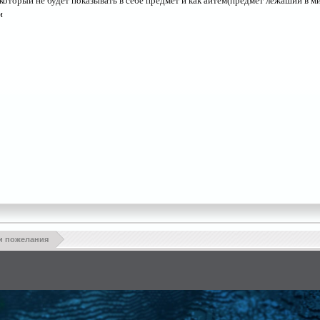
оторый не будет показывать в себе предмет и как айтем(предмет лежаший в мир
и
и пожелания