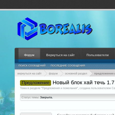
Форум
Вернуться на сайт
Пользователи
ПОИСК СООБЩЕНИЙ
ПОСЛЕДНИЕ СООБЩЕНИЯ
вернуться на сайт
форум
основной раздел
предложения 
Новый блок хай течь 1.7
Предложение
Тема в разделе "
Предложения и пожелания
", создана пользователем
Ce
Статус темы:
Закрыта.