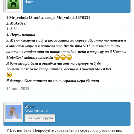
Игрок
1.Mr_voloda13 мой дискорд Mr_voloda13#6331
2. MaksOrel
3. 2.11
4. Пермаментно
5. Меня кикнули в аду я когда зашол на сервер обратно то появился
в обычном мире и я написал это Bratiiishka2015 и незаметил шо
написал в глобал чят он потом посадил меня в тюрьму на 6 Чясов а
MaksOrel забанил навсегда
Я большэ про баги и ошыбки писать на сервере небуду.
Больше такого не совершиться, обещаю. Прости MaksOrel.
Я барту о баге написал но меня серавно неразбанили
14 июн 2019
Shum
Администратор
Команда форума
У Вас нет бана. Попробуйте снова зайти на сервер или уточните ник