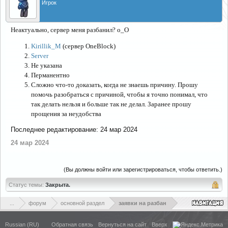
Игрок
Неактуально, сервер меня разбанил? о_О
Kirillik_M
(сервер OneBlock)
Server
Не указана
Перманентно
Сложно что-то доказать, когда не знаешь причину. Прошу
помочь разобраться с причиной, чтобы я точно понимал, что
так делать нельзя и больше так не делал. Заранее прошу
прощения за неудобства
Последнее редактирование:
24 мар 2024
24 мар 2024
(Вы должны войти или зарегистрироваться, чтобы ответить.)
Статус темы:
Закрыта.
...
форум
основной раздел
заявки на разбан
Russian (RU)
Обратная связь
Вернуться на сайт
Вверх