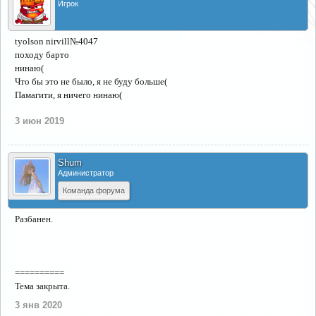
Игрок
tyolson nirvill№4047
походу барто
нинаю(
Что бы это не было, я не буду больше(
Памагити, я ничего нинаю(
3 июн 2019
Shum
Администратор
Команда форума
Разбанен.
==========
Тема закрыта.
3 янв 2020