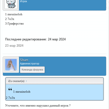
Игрок
1 messineloh
2 7o3x
3 Гриферство
Последнее редактирование:
24 мар 2024
23 мар 2024
Shum
Администратор
Команда форума
iZu сказал(а):
↑
“
1 messineloh
2 7o3x
Уточните, что именно нарушил данный игрок ?