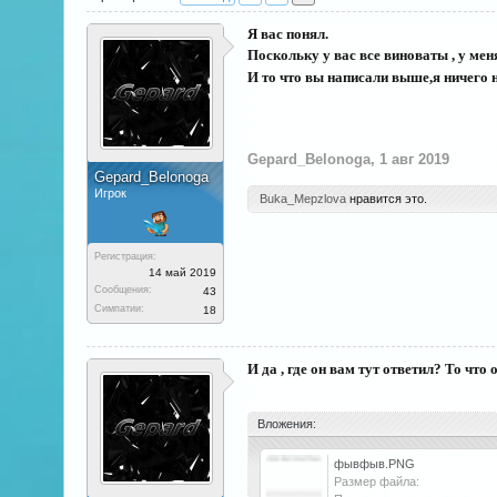
Я вас понял.
Поскольку у вас все виноваты , у мен
И то что вы написали выше,я ничего 
Gepard_Belonoga
,
1 авг 2019
Gepard_Belonoga
Игрок
Buka_Mepzlova
нравится это.
Регистрация:
14 май 2019
Сообщения:
43
Симпатии:
18
И да , где он вам тут ответил? То что
Вложения:
фывфыв.PNG
Размер файла: