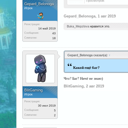
Просмотров:
Gepard_Belonoga
Игрок
Gepard_Belonoga
,
1 авг 2019
Регистрация:
Buka_Mepzlova
нравится это.
14 май 2019
Сообщения:
43
Симпатии:
18
Gepard_Belonoga сказал(а):
↑
“
Какой ещё баг?
Что? Баг? Ничё не знаю)
BlitGaming
,
2 авг 2019
BlitGaming
Игрок
Регистрация:
30 июл 2019
Сообщения:
5
Симпатии:
2