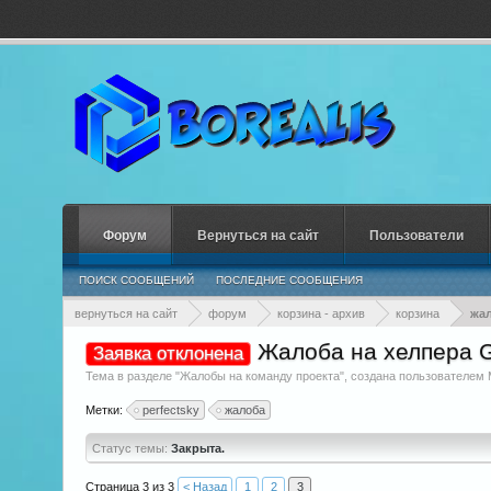
Форум
Вернуться на сайт
Пользователи
ПОИСК СООБЩЕНИЙ
ПОСЛЕДНИЕ СООБЩЕНИЯ
вернуться на сайт
форум
корзина - архив
корзина
жал
Жалоба на хелпера 
Заявка отклонена
Тема в разделе "
Жалобы на команду проекта
", создана пользователем
Метки:
perfectsky
жалоба
Статус темы:
Закрыта.
Страница 3 из 3
< Назад
1
2
3