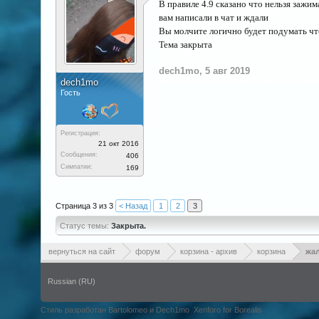
В правиле 4.9 сказано что нельзя зажи
вам написали в чат и ждали
Вы молчите логично будет подумать что
Тема закрыта
dech1mo
,
5 авг 2019
dech1mo
Гость
Регистрация:
21 окт 2016
Сообщения:
406
Симпатии:
169
Страница 3 из 3
< Назад
1
2
3
Статус темы:
Закрыта.
вернуться на сайт
форум
корзина - архив
корзина
жал
Russian (RU)
Стиль разработан Bartolomeo и Dech1mo
Xenforo for Borealis