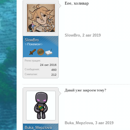
Еее, холивар
SlowBro
,
2 авг 2019
SlowBro
✨Покемон✨
Регистрация:
24 окт 2016
Сообщения:
460
Симпатии:
212
Давай уже закроем тему?
Buka_Mepzlova
,
3 авг 2019
Buka_Mepzlova