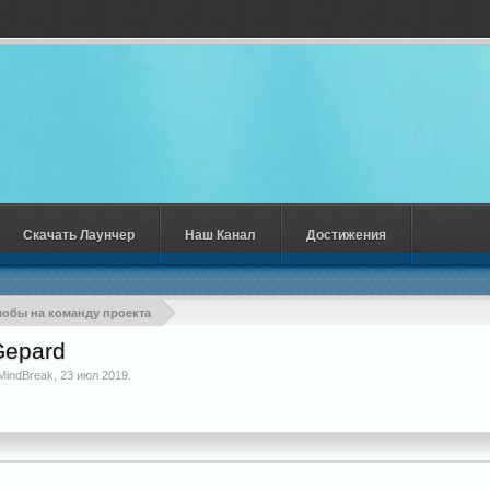
Скачать Лаунчер
Наш Канал
Достижения
обы на команду проекта
Gepard
MindBreak
,
23 июл 2019
.