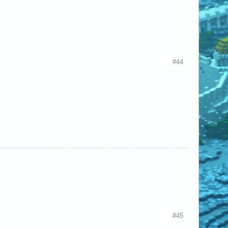
#44
#45