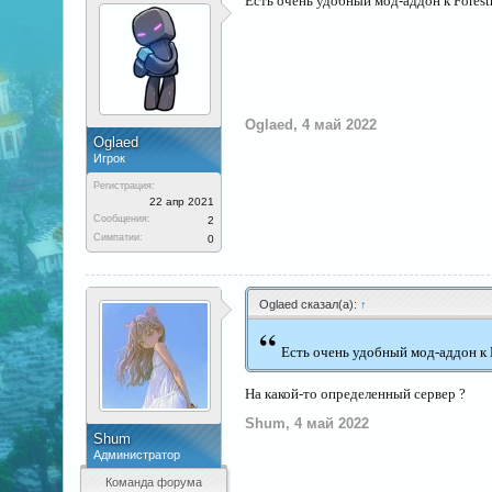
Есть очень удобный мод-аддон к Forest
Oglaed
,
4 май 2022
Oglaed
Игрок
Регистрация:
22 апр 2021
Сообщения:
2
Симпатии:
0
Oglaed сказал(а):
↑
“
Есть очень удобный мод-аддон к 
На какой-то определенный сервер ?
Shum
,
4 май 2022
Shum
Администратор
Команда форума