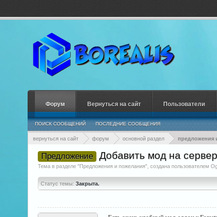
Форум
Вернуться на сайт
Пользователи
ПОИСК СООБЩЕНИЙ
ПОСЛЕДНИЕ СООБЩЕНИЯ
вернуться на сайт
форум
основной раздел
предложения 
Добавить мод на сервер
Предложение
Тема в разделе "
Предложения и пожелания
", создана пользователем
Og
Статус темы:
Закрыта.