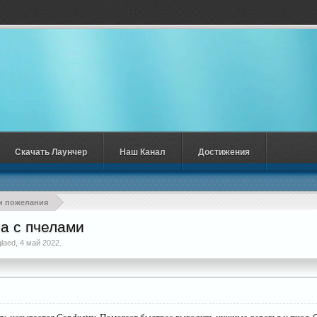
Скачать Лаунчер
Наш Канал
Достижения
и пожелания
а с пчелами
laed
,
4 май 2022
.