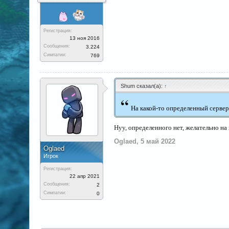
Регистрация:
13 ноя 2016
Сообщения:
3.224
Симпатии:
769
Shum сказал(а):
↑
“
На какой-то определенный сервер
Нуу, определенного нет, желательно на 
Oglaed
,
5 май 2022
Oglaed
Игрок
Регистрация:
22 апр 2021
Сообщения:
2
Симпатии:
0