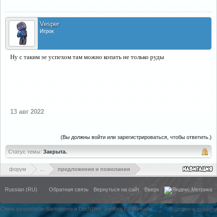
Vesper
Игрок
Ну с таким эе успехом там можно копать не только руды
13 авг 2022
(Вы должны войти или зарегистрироваться, чтобы ответить.)
Статус темы:
Закрыта.
форум
...
предложения и пожелания
Russian (RU)
Обратная связь
Вернуться на сайт
Вверх
Стиль разработан Bartolomeo и Dech1mo
Xenforo for Borealis
Условия и правила