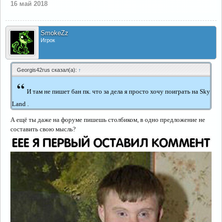
16 май 2018
SmokeZz
Игрок
Georgis42rus сказал(а):
↑
“
И там не пишет бан пк. что за дела я просто хочу поиграть на Sky
Land .
А ещё ты даже на форуме пишешь столбиком, в одно предложение не
составить свою мысль?