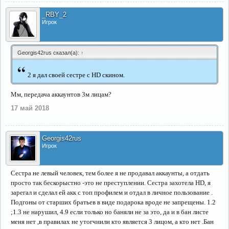
_RBY_2
Игрок
Georgis42rus сказал(а):
↑
“
2 я дал своей сестре с HD скином.
Мм, передача аккаунтов 3м лицам?
17 май 2018
Georgis42rus
Игрок
Сестра не левый человек, тем более я не продавал аккаунты, а отдать
просто так бескорыстно -это не преступлении. Сестра захотела HD, я
зарегал и сделал ей акк с топ профилем и отдал в личное пользование .
Подгоны от старших братьев в виде подарока вроде не запрещены. 1.2
;1.3 не нарушил, 4.9 если только но баняли не за это, да и в бан листе
меня нет ,в правилах не утогчнили кто является 3 лицом, а кто нет .Бан