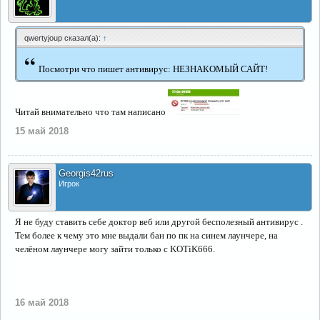
qwertyjoup сказал(а):
↑
“
Посмотри что пишет антивирус: НЕЗНАКОМЫЙ САЙТ!
Читай внимательно что там написано
15 май 2018
Georgis42rus
Игрок
Я не буду ставить себе доктор веб или другой бесполезный антивирус .
Тем более к чему это мне выдали бан по пк на синем лаунчере, на
челёном лаунчере могу зайти только с KOTiK666.
16 май 2018