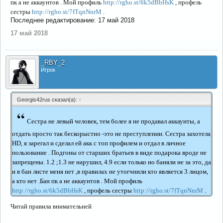
пк а не аккаунтов . Мой профиль
http://rgho.st/6k5dBbHsK
, профель
сестры
http://rgho.st/7fTqnNnrM
.
Последнее редактирование:
17 май 2018
17 май 2018
_RBY_2
Игрок
Georgis42rus сказал(а):
↑
“
Сестра не левый человек, тем более я не продавал аккаунты, а
отдать просто так бескорыстно -это не преступлении. Сестра захотела
HD, я зарегал и сделал ей акк с топ профилем и отдал в личное
пользование . Подгоны от старших братьев в виде подарока вроде не
запрещены. 1.2 ;1.3 не нарушил, 4.9 если только но баняли не за это, да
и в бан листе меня нет ,в правилах не утогчнили кто является 3 лицом,
а кто нет .Бан пк а не аккаунтов . Мой профиль
http://rgho.st/6k5dBbHsK
, профель сестры
http://rgho.st/7fTqnNnrM
.
Читай правила внимательней