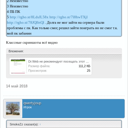
2 Неизвестно
3 Неизвестно
4 ПБ ПК
5
http://rgho.st/8LdsJL58x
http://rgho.st/7l8hwTXjl
http://rgho.st/78JQlbtQl
. Долга не мог зайти на сервера были
проблемы с пк. Как только смог, решил зайти поиграть но не смог т.к.
мой пк забанин
Классные скриншоты всё видно
Вложения:
Dr.Web не рекомендует посещать этот сайт - Google Chrome.jpg
Размер файла:
111,2 КБ
Просмотров:
25
14 май 2018
qwertyjoup
Игрок
SmokeZz сказал(а):
↑