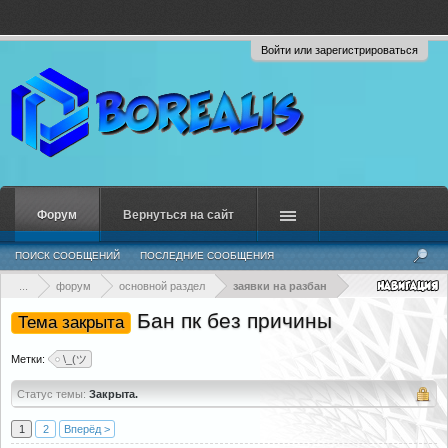
Войти или зарегистрироваться
Форум
Вернуться на сайт
ПОИСК СООБЩЕНИЙ
ПОСЛЕДНИЕ СООБЩЕНИЯ
...
форум
основной раздел
заявки на разбан
Бан пк без причины
Тема закрыта
Метки:
\_(ツ
Статус темы:
Закрыта.
1
2
Вперёд >