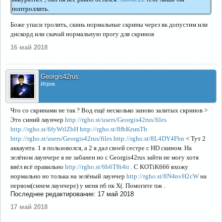
поптроллить.
Боже упаси тролить, скинь нормальные скрины через вк допустим или
дискорд или скачай нормальную прогу для скринов
16 май 2018
Georgis42rus
Игрок
Что со скринами не так ? Вод ещё несколько заново залитых скринов >
Это синий лаунчер
http://rgho.st/users/Georgis42rus/files
http://rgho.st/6fyWtlZbH
http://rgho.st/8fbKrsmTb
http://rgho.st/users/Georgis42rus/files
http://rgho.st/8L4DY4Fbn
< Тут 2
аккаунта. 1 я пользоволся, а 2 я дал своей сестре с HD скином. На
зелёном лаунчере я не забанен но с Georgis42rus зайти не могу хотя
ввёл всё правильно
http://rgho.st/6b6T8t4tr
. С KOTiK666 вхожу
нормально но толька на зелёный лаунчер
http://rgho.st/8N4nvH2cW
на
первом(синем лаунчере) у меня пб пк Х(. Помогите пж .
Последнее редактирование:
17 май 2018
17 май 2018