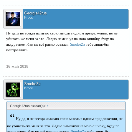
Georgis42rus
Игрок
Ну да, я не всегда излагаю свою мысль в одном предложении, не не
убивать-же меня за это. Ладно намекнул на мою ошибку, буду по
аккуратнее , бан пк всё равно остался.
SmokeZz
тебе лишь-бы
поптроллить.
16 май 2018
SmokeZz
Игрок
Georgis42rus сказал(а):
↑
“
Ну да, я не всегда излагаю свою мысль в одном предложении, не
не убивать-же меня за это. Ладно намекнул на мою ошибку, буду по
аккуратнее , бан пк всё равно остался.
SmokeZz
тебе лишь-бы