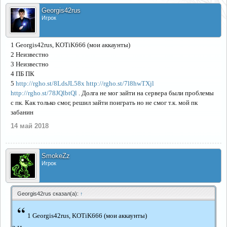
Georgis42rus
Игрок
1 Georgis42rus, KOTiK666 (мои аккаунты)
2 Неизвестно
3 Неизвестно
4 ПБ ПК
5
http://rgho.st/8LdsJL58x
http://rgho.st/7l8hwTXjl
http://rgho.st/78JQlbtQl
. Долга не мог зайти на сервера были проблемы
с пк. Как только смог, решил зайти поиграть но не смог т.к. мой пк
забанин
14 май 2018
SmokeZz
Игрок
Georgis42rus сказал(а):
↑
“
1 Georgis42rus, KOTiK666 (мои аккаунты)