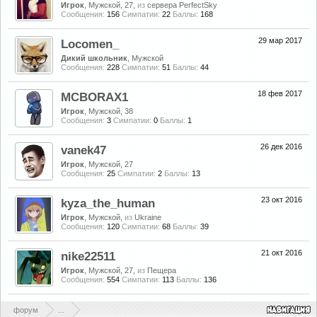
Игрок
, Мужской, 27,
из
сервера PerfectSky
Сообщения:
156
Симпатии:
22
Баллы:
168
29 мар 2017
Locomen_
Дикий школьник
, Мужской
Сообщения:
228
Симпатии:
51
Баллы:
44
18 фев 2017
MCBORAX1
Игрок
, Мужской, 38
Сообщения:
3
Симпатии:
0
Баллы:
1
26 дек 2016
vanek47
Игрок
, Мужской, 27
Сообщения:
25
Симпатии:
2
Баллы:
13
23 окт 2016
kyza_the_human
Игрок
, Мужской,
из
Ukraine
Сообщения:
120
Симпатии:
68
Баллы:
39
21 окт 2016
nike22511
Игрок
, Мужской, 27,
из
Пещера
Сообщения:
554
Симпатии:
113
Баллы:
136
форум
...