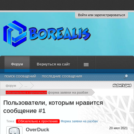
Войти или зарегистрироваться
Форум
Вернуться на сайт
ПОИСК СООБЩЕНИЙ
ПОСЛЕДНИЕ СООБЩЕНИЯ
форум
...
обязательно к прочтению
форма заявки на разбан
Пользователи, которым нравится
сообщение #1
Тема:
Обязательно к прочтению
Форма заявки на разбан
20 июл 2021
OverDuck