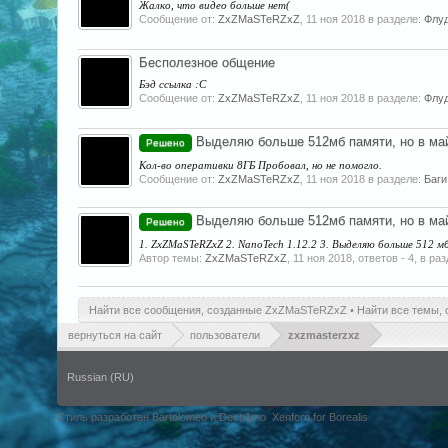
Жалко, что видео больше нет(
Сообщение от:
ZxZMaSTeRZxZ
,
11 ноя 2018
в разделе:
Флу
Бесполезное общение
Бэд ссылка :C
Сообщение от:
ZxZMaSTeRZxZ
,
11 ноя 2018
в разделе:
Флу
Выделяю больше 512мб памяти, но в май
Решено
Кол-во оперативки 8ГБ Пробовал, но не помогло.
Сообщение от:
ZxZMaSTeRZxZ
,
11 ноя 2018
в разделе:
Баги
Выделяю больше 512мб памяти, но в май
Решено
1. ZxZMaSTeRZxZ 2. NanoTech 1.12.2 3. Выделяю больше 512 м
Автор темы:
ZxZMaSTeRZxZ
,
11 ноя 2018
, ответов - 4, в ра
Найти все сообщения, созданные ZxZMaSTeRZxZ
Найти все темы,
вернуться на сайт
пользователи
zxzmasterzxz
Russian (RU)
Стиль разработан Bartolomeo и Dech1mo
Xenforo for Borealis