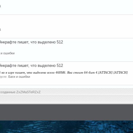
д
д
нкрафте пишет, что выделено 512
 и ошибки
нкрафте пишет, что выделено 512
б но в игре пишет, что выделено всего 468Мб. Ява стоит 64-бит 4.[ATTACH] [ATTACH]
зделе:
Баги и ошибки
 созданные ZxZMaSTeRZxZ