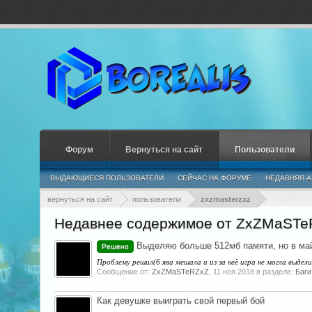
Форум
Вернуться на сайт
Пользователи
ВЫДАЮЩИЕСЯ ПОЛЬЗОВАТЕЛИ
СЕЙЧАС НА ФОРУМЕ
НЕДАВНЯЯ А
вернуться на сайт
пользователи
zxzmasterzxz
Недавнее содержимое от ZxZMaSTe
Выделяю больше 512мб памяти, но в май
Решено
Проблему решил(6 ява мешала и из за неё игра не могла выдели
Сообщение от:
ZxZMaSTeRZxZ
,
11 ноя 2018
в разделе:
Баги
Как девушке выиграть свой первый бой