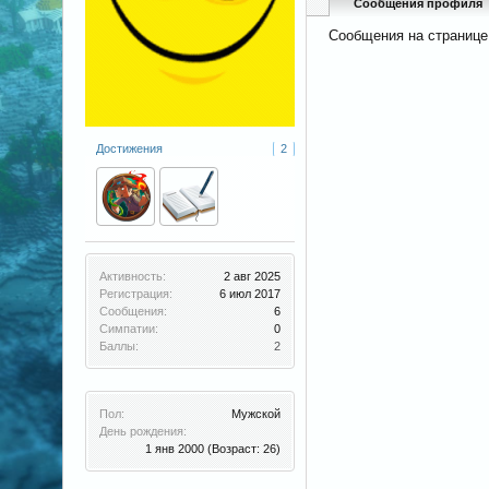
Сообщения профиля
Сообщения на странице
Достижения
2
Активность:
2 авг 2025
Регистрация:
6 июл 2017
Сообщения:
6
Симпатии:
0
Баллы:
2
Пол:
Мужской
День рождения:
1 янв 2000
(Возраст: 26)