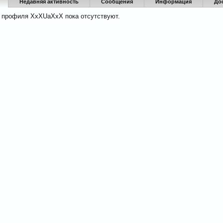
Недавняя активность
Сообщения
Информация
До
 профиля XxXUaXxX пока отсутствуют.