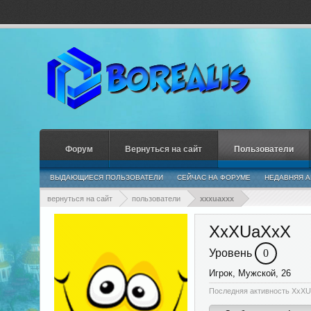
Форум
Вернуться на сайт
Пользователи
ВЫДАЮЩИЕСЯ ПОЛЬЗОВАТЕЛИ
СЕЙЧАС НА ФОРУМЕ
НЕДАВНЯЯ А
вернуться на сайт
пользователи
xxxuaxxx
XxXUaXxX
Уровень
0
Игрок
, Мужской, 26
Последняя активность XxXU