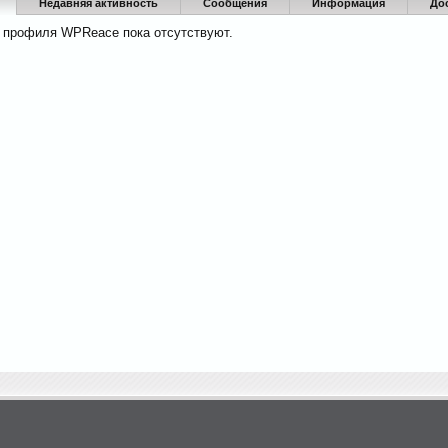
Недавняя активность
Сообщения
Информация
До
 профиля WPReace пока отсутствуют.