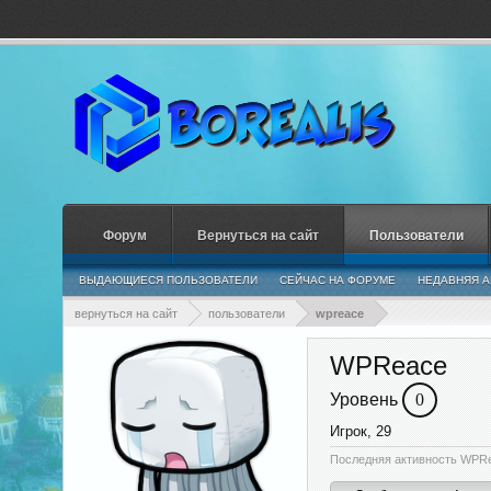
Форум
Вернуться на сайт
Пользователи
ВЫДАЮЩИЕСЯ ПОЛЬЗОВАТЕЛИ
СЕЙЧАС НА ФОРУМЕ
НЕДАВНЯЯ А
вернуться на сайт
пользователи
wpreace
WPReace
Уровень
0
Игрок
, 29
Последняя активность WPR