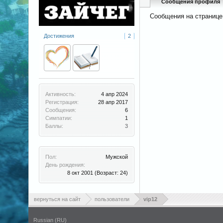
Сообщения профиля
Сообщения на странице 
Достижения
2
Активность:
4 апр 2024
Регистрация:
28 апр 2017
Сообщения:
6
Симпатии:
1
Баллы:
3
Пол:
Мужской
День рождения:
8 окт 2001
(Возраст: 24)
вернуться на сайт
пользователи
vip12
Russian (RU)