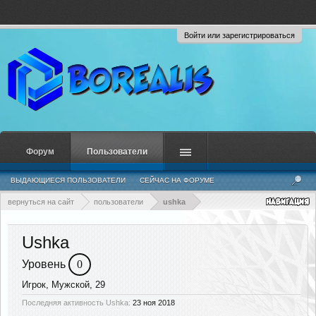
Войти или зарегистрироваться
Форум
Пользователи
ВЫДАЮЩИЕСЯ ПОЛЬЗОВАТЕЛИ
СЕЙЧАС НА ФОРУМЕ
НЕДАВНЯЯ АКТИВНОСТЬ
НОВЫЕ СООБЩЕНИЯ ПРОФИЛЯ
вернуться на сайт
пользователи
ushka
Ushka
Уровень
0
Игрок
, Мужской, 29
Последняя активность Ushka:
23 ноя 2018