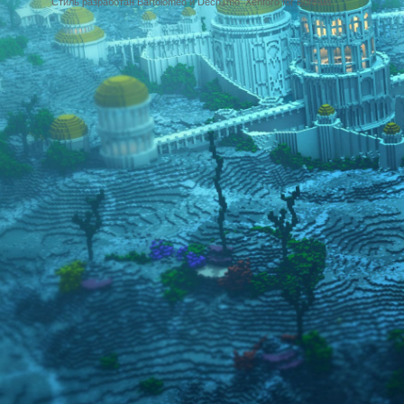
Стиль разработан Bartolomeo и Dech1mo
Xenforo for Borealis