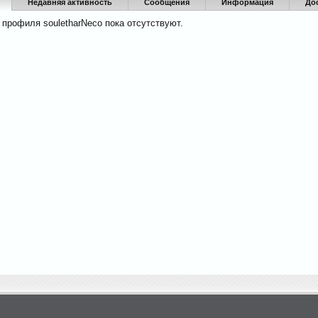
Недавняя активность
Сообщения
Информация
До
профиля souletharNeco пока отсутствуют.