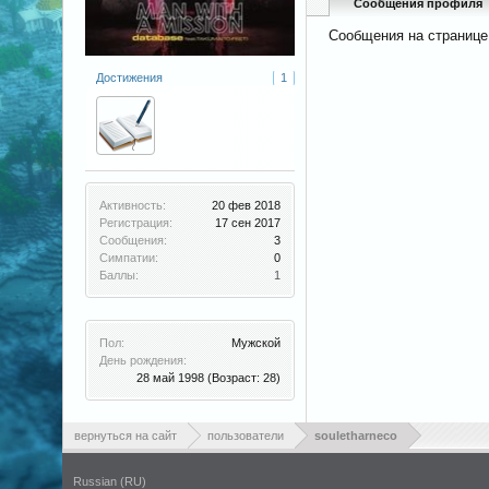
Сообщения профиля
Сообщения на странице 
Достижения
1
Активность:
20 фев 2018
Регистрация:
17 сен 2017
Сообщения:
3
Симпатии:
0
Баллы:
1
Пол:
Мужской
День рождения:
28 май 1998
(Возраст: 28)
вернуться на сайт
пользователи
souletharneco
Russian (RU)