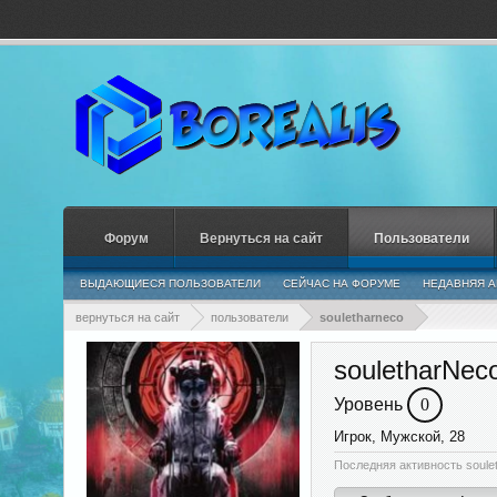
Форум
Вернуться на сайт
Пользователи
ВЫДАЮЩИЕСЯ ПОЛЬЗОВАТЕЛИ
СЕЙЧАС НА ФОРУМЕ
НЕДАВНЯЯ А
вернуться на сайт
пользователи
souletharneco
souletharNec
Уровень
0
Игрок
, Мужской, 28
Последняя активность soule