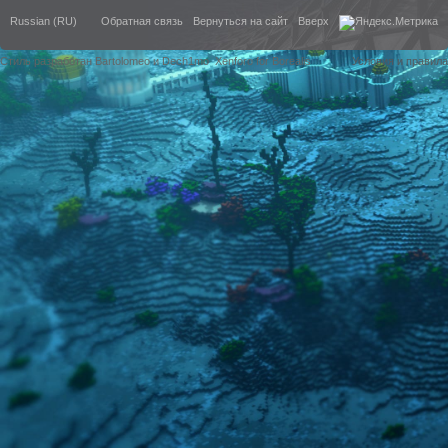
Russian (RU)
Обратная связь
Вернуться на сайт
Вверх
Стиль разработан Bartolomeo и Dech1mo
Xenforo for Borealis
Условия и правила