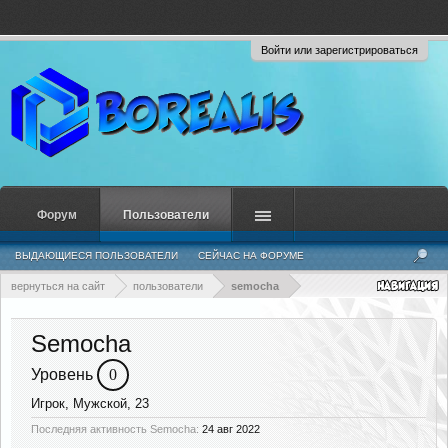
Войти или зарегистрироваться
Форум
Пользователи
ВЫДАЮЩИЕСЯ ПОЛЬЗОВАТЕЛИ
СЕЙЧАС НА ФОРУМЕ
НЕДАВНЯЯ АКТИВНОСТЬ
НОВЫЕ СООБЩЕНИЯ ПРОФИЛЯ
вернуться на сайт
пользователи
semocha
Semocha
Уровень
0
Игрок
, Мужской, 23
Последняя активность Semocha:
24 авг 2022