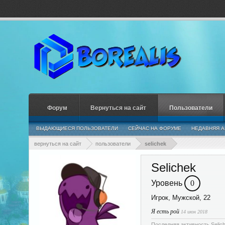
Форум
Вернуться на сайт
Пользователи
ВЫДАЮЩИЕСЯ ПОЛЬЗОВАТЕЛИ
СЕЙЧАС НА ФОРУМЕ
НЕДАВНЯЯ А
вернуться на сайт
пользователи
selichek
Selichek
Уровень
0
Игрок
, Мужской, 22
Я есть рой
14 июн 2018
Последняя активность Selich