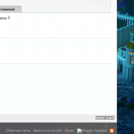
стижения
или !!
Обратная связь
Вернуться на сайт
Вверх