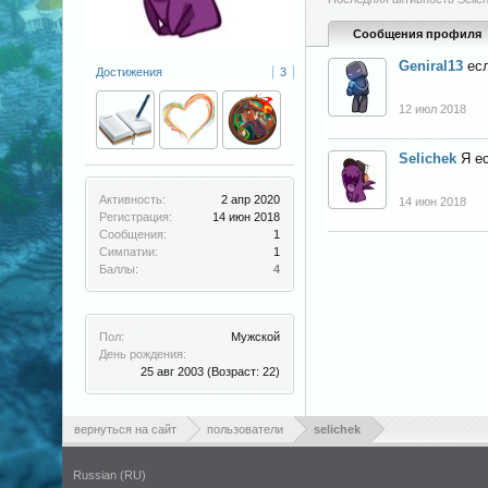
Сообщения профиля
Geniral13
ес
Достижения
3
12 июл 2018
Selichek
Я е
Активность:
2 апр 2020
14 июн 2018
Регистрация:
14 июн 2018
Сообщения:
1
Симпатии:
1
Баллы:
4
Пол:
Мужской
День рождения:
25 авг 2003
(Возраст: 22)
вернуться на сайт
пользователи
selichek
Russian (RU)