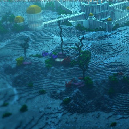
Стиль разработан Bartolomeo и Dech1mo
Xenforo for Borealis
Условия и правила