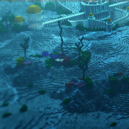
Стиль разработан Bartolomeo и Dech1mo
Xenforo for Borealis
Условия и правила