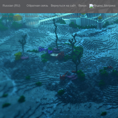
Russian (RU)
Обратная связь
Вернуться на сайт
Вверх
Стиль разработан Bartolomeo и Dech1mo
Xenforo for Borealis
Условия и правила