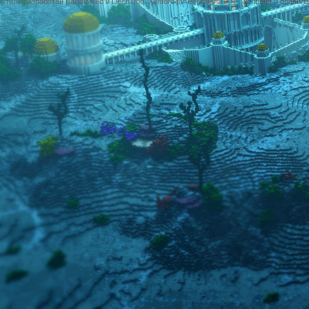
Стиль разработан Bartolomeo и Dech1mo
Xenforo for Borealis
Условия и правила