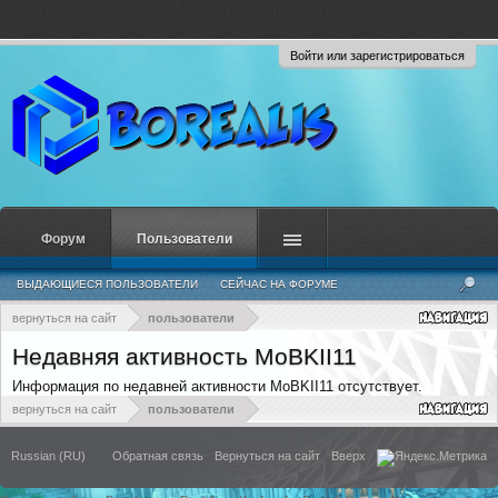
Войти или зарегистрироваться
Форум
Пользователи
ВЫДАЮЩИЕСЯ ПОЛЬЗОВАТЕЛИ
СЕЙЧАС НА ФОРУМЕ
НЕДАВНЯЯ АКТИВНОСТЬ
НОВЫЕ СООБЩЕНИЯ ПРОФИЛЯ
вернуться на сайт
пользователи
Недавняя активность MoBKII11
Информация по недавней активности MoBKII11 отсутствует.
вернуться на сайт
пользователи
Russian (RU)
Обратная связь
Вернуться на сайт
Вверх