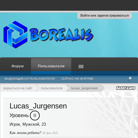
Войти или зарегистрироваться
Форум
Пользователи
ВЫДАЮЩИЕСЯ ПОЛЬЗОВАТЕЛИ
СЕЙЧАС НА ФОРУМЕ
НЕДАВНЯЯ АКТИВНОСТЬ
НОВЫЕ СООБЩЕНИЯ ПРОФИЛЯ
вернуться на сайт
пользователи
lucas_jurgensen
Lucas_Jurgensen
Уровень
0
Игрок
, Мужской, 23
Как жизнь ребята?
28 фев 2025