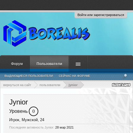
Войти или зарегистрироваться
Форум
Пользователи
ВЫДАЮЩИЕСЯ ПОЛЬЗОВАТЕЛИ
СЕЙЧАС НА ФОРУМЕ
НЕДАВНЯЯ АКТИВНОСТЬ
НОВЫЕ СООБЩЕНИЯ ПРОФИЛЯ
вернуться на сайт
пользователи
jynior
Jynior
Уровень
0
Игрок
, Мужской, 24
Последняя активность Jynior:
28 мар 2021